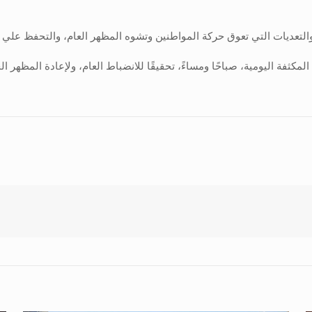
التي تعوق حركة المواطنين وتشوه المظهر العام، والتحفظ علي نحو (١٠٦) حالة إشغال 
المكثفة اليومية، صباحًا ومساءً، تحقيقًا للانضباط العام، ولإعادة المظهر