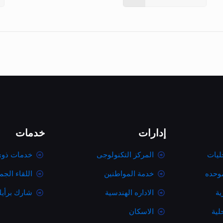
إدارات
خدمات
ليات
المركز التكنولوجى
خدمات ذوى
موحده
خدمة المواطنين
اللقاء الج
ية
الاداره الهندسية
شارك برأي
لية
الاسكان