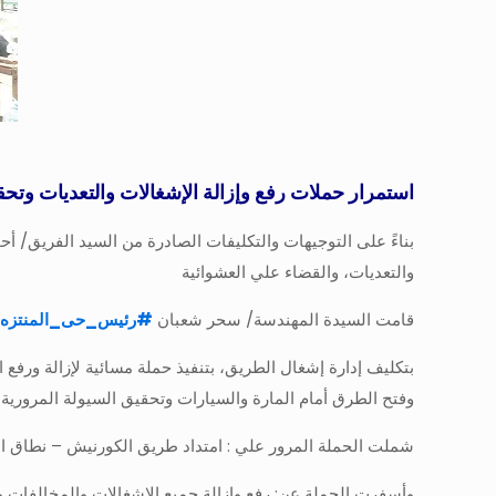
استمرار حملات رفع وإزالة الإشغالات والتعديات وتحقي
بناءً على التوجيهات والتكليفات الصادرة من السيد الفريق/ 
والتعديات، والقضاء علي العشوائية
قامت السيدة المهندسة/ سحر شعبان
#
رئيس_حى_المنتزه
بتكليف إدارة إشغال الطريق، بتنفيذ حملة مسائية لإزالة ورفع
وفتح الطرق أمام المارة والسيارات وتحقيق السيولة المرورية
شملت الحملة المرور علي : امتداد طريق الكورنيش – نطاق المنتزه أول، ممشي ٤٥ السياحي ، بئر مسعود ، خلف
وأسفرت الحملة عن: رفع وإزالة جميع الإشغالات والمخالفات وا