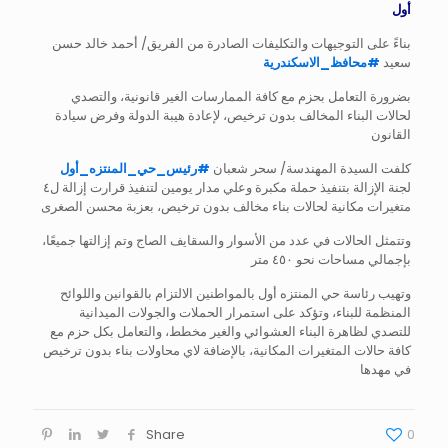
أول
بناءً على التوجيهات والتكليفات الصادرة من الفريق/ أحمد خالد حسن
سعيد
#
محافظ_الاسكندرية
بضرورة التعامل بحزم مع كافة الممارسات الغير قانونية، والتصدي
لحالات البناء المخالف بدون ترخيص، لإعادة هيبة الدولة وفرض سيادة
القانون
كلفت السيدة المهندسة/ سحر شعبان
#
رئيس_حي_المنتزه_أول
لجنة الإزالة بتنفيذ حملة مكبرة وعلي مدار يومين لتنفيذ قرارت إزالة ل٤
متغيرات مكانية لحالات بناء مخالف بدون ترخيص، بعزبة محسن الصغرى
وتتمثل الحالات في عدد من الأسوار والسقايف الصاج وتم إزالتها جميعًا،
بإجمالي مساحات نحو ٤٥٠ متر
وتهيب رئاسة حي المنتزه أول بالمواطنين الالتزام بالقوانين واللوائح
المنظمة للبناء، وتؤكد على استمرار الحملات والجولات الميدانية
للتصدي لظاهرة البناء العشوائي والغير مخطط، والتعامل بكل حزم مع
كافة حالات المتغيرات المكانية، بالإضافة لاي محاولات بناء بدون ترخيص
في مهدها
Share
0