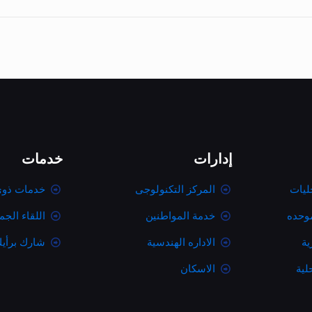
إدارات
خدمات
ليات
المركز التكنولوجى
خدمات ذوى
موحده
خدمة المواطنين
اللقاء الج
ية
الاداره الهندسية
شارك برأي
لية
الاسكان