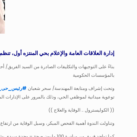
إدارة العلاقات العامة والإعلام بحي المنتزه أول، تنظم ندوة صحية توعوية حول
بناءً على التوجيهات والتكليفات الصادرة من السيد الفريق/ 
بالمؤسسات الحكومية
وتحت إشراف ومتابعة المهندسة/ سحر شعبان
#
رئيس_حى_ا
توعوية ميدانية لموظفي الحي، وذلك بالمرور على الإدارات المخ
(( الكوليسترول .. الوقاية والعلاج ))
وتناولت الندوة أهمية الفحص المبكر، وسبل الوقاية من ارتفاع 
كما تواجد فريق من مبادرة 100 مليون صحة – وحدة سيدي بشر بحري، لإجراء الكشوفات الطبية المجانية لموظفي الحي، وأسفرت عن :