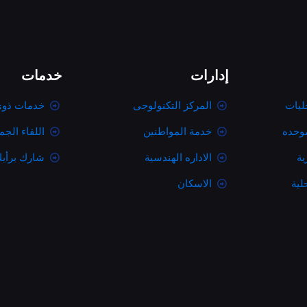
إدارات
خدمات
ليات
المركز التكنولوجى
خدمات ذوى
موحده
خدمة المواطنين
اللقاء الج
ية
الاداره الهندسية
شارك برأي
لية
الاسكان