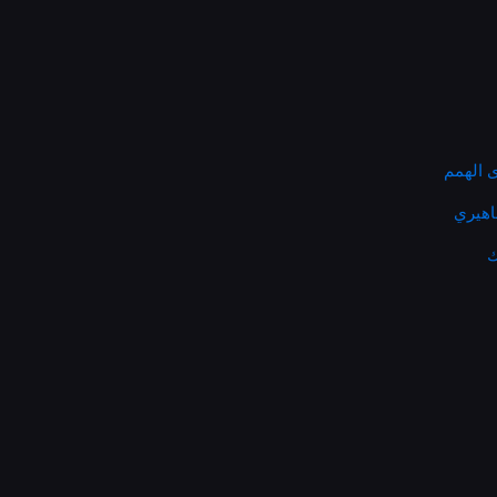
 الهمم
ماهيري
ك