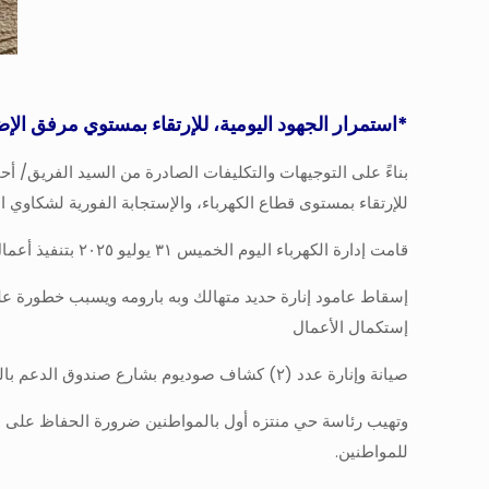
*استمرار الجهود اليومية، للإرتقاء بمستوي مرفق الإض
بناءً على التوجيهات والتكليفات الصادرة من السيد الفريق/
للإرتقاء بمستوى قطاع الكهرباء، والإستجابة الفورية لشكاوي ال
قامت إدارة الكهرباء اليوم الخميس ٣١ يوليو ٢٠٢٥ بتنفيذ أعمال صيانة وتحسين الإنارة العامة شملت :-
إسقاط عامود إنارة حديد متهالك وبه بارومه ويسبب خطورة عل
إستكمال الأعمال
صيانة وإنارة عدد (٢) كشاف صوديوم بشارع صندوق الدعم بالعوايد وجاري إستكمال الأعمال تباعآ
وتهيب رئاسة حي منتزه أول بالمواطنين ضرورة الحفاظ على الممت
للمواطنين.