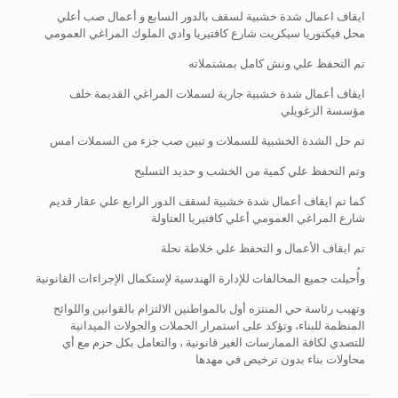
ايقاف اعمال شدة خشبية لسقف بالدور السابع و أعمال صب أعلي
محل فيكتوريا سيكريت شارع كافتيريا وادي الملوك المراغي العمومي
تم التحفظ علي ونش كامل بمشتملاته
ايقاف أعمال شدة خشبية جارية لسملات المراغي القديمة خلف
مؤسسة الزغويلي
تم حل الشدة الخشبية للسملات و تبين صب جزء من السملات امس
وتم التحفظ علي كمية من الخشب و حديد التسليح
كما تم ايقاف أعمال شدة خشبية لسقف الدور الرابع علي عقار قديم
شارع المراغي العمومي أعلي كافتيريا العتاولة
تم ايقاف الأعمال و التحفظ علي خلاطة نحلة
وأُحيلت جميع المخالفات للإدارة الهندسية لإستكمال الإجراءات القانونية
وتهيب رئاسة حي المنتزه أول بالمواطنين الالتزام بالقوانين واللوائح
المنظمة للبناء، وتؤكد على استمرار الحملات والجولات الميدانية
للتصدي لكافة الممارسات الغير قانونية ، والتعامل بكل حزم مع أي
محاولات بناء بدون ترخيص في مهدها