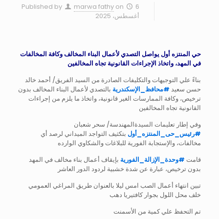
Published by
marwa fathy
on
6
أغسطس، 2025
حي المنتزه أول يواصل التصدي لأعمال البناء المخالف وكافة المخالفات
في المهد، واتخاذ الإجراءات القانونية تجاه المخالفين
بناءً علي التوجيهات والتكليفات الصادرة من السيد الفريق/ أحمد خالد
حسن سعيد
#
محافظ_الإسكندرية
بالتصدي لأعمال البناء المخالف بدون
ترخيص، وكافة الممارسات الغير قانونية، واتخاذ ما يلزم من إجراءات
القانونية تجاه المخالفين
وفي إطار تعليمات السيدةالمهندسة/ سحر شعبان
#
رئيس_حى_المنتزه_أول
بتكثيف التواجد الميداني لرصد أي
مخالفات، والإستجابة الفورية للبلاغات والشكاوي الوارده
قامت
#
وحدة_الإزالة_الفورية
بإيقاف أعمال بناء مخالف في المهد
بدون ترخيص، عبارة عن شدة خشبية لردود الدور العاشر
تبين انتهاء أعمال الصب امس ليلا بالعنوان طريق المراغي العمومي
خلف محل اللول بجوار كافتيريا دهب
تم التحفظ علي كمية من الأسمنت