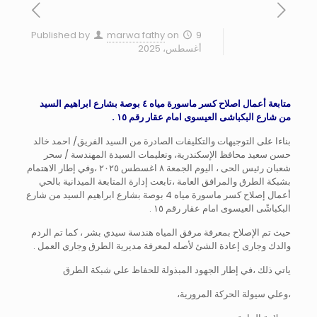
Published by
marwa fathy
on
9
أغسطس، 2025
متابعة أعمال اصلاح كسر ماسورة مياه ٤ بوصة بشارع ابراهيم السيد
من شارع البكباشى العيسوى امام عقار رقم ١٥ .
بناءا على التوجيهات والتكليفات الصادرة من السيد الفريق/ احمد خالد
حسن سعيد محافظ الإسكندرية، وتعليمات السيدة المهندسة / سحر
شعبان رئيس الحى ، اليوم الجمعة ٨ اغسطس ٢٠٢٥ ،وفي إطار الاهتمام
بشبكة الطرق والمرافق العامة ،تابعت إدارة المتابعة الميدانية بالحي
أعمال إصلاح كسر ماسورة مياه 4 بوصة بشارع ابراهيم السيد من شارع
البكباشًى العيسوى امام عقار رقم ١٥ .
حيث تم الإصلاح بمعرفة مرفق المياه هندسة سيدي بشر ، كما تم الردم
والدك وجارى إعادة الشئ لأصله لمعرفة مديرية الطرق وجاري العمل .
ياتي ذلك ،في إطار الجهود المبذولة للحفاظ علي شبكة الطرق
،وعلي سيولة الحركة المرورية،