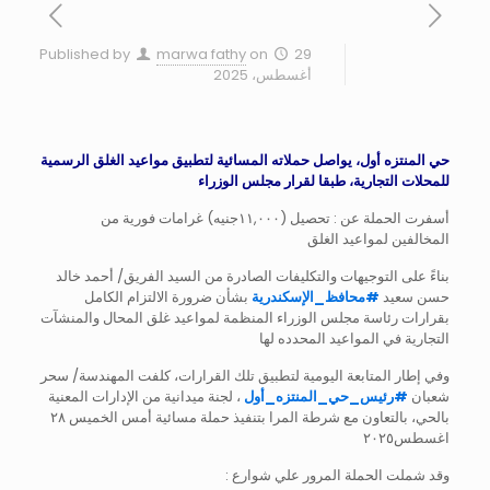
Published by
marwa fathy
on
29
أغسطس، 2025
حي المنتزه أول، يواصل حملاته المسائية لتطبيق مواعيد الغلق الرسمية
للمحلات التجارية، طبقا لقرار مجلس الوزراء
أسفرت الحملة عن : تحصيل (١١,٠٠٠جنيه) غرامات فورية من
المخالفين لمواعيد الغلق
بناءً على التوجيهات والتكليفات الصادرة من السيد الفريق/ أحمد خالد
حسن سعيد
#
محافظ_الإسكندرية
بشأن ضرورة الالتزام الكامل
بقرارات رئاسة مجلس الوزراء المنظمة لمواعيد غلق المحال والمنشآت
التجارية في المواعيد المحدده لها
وفي إطار المتابعة اليومية لتطبيق تلك القرارات، كلفت المهندسة/ سحر
شعبان
#
رئيس_حي_المنتزه_أول
، لجنة ميدانية من الإدارات المعنية
بالحي، بالتعاون مع شرطة المرا بتنفيذ حملة مسائية أمس الخميس ٢٨
اغسطس٢٠٢٥
وقد شملت الحملة المرور علي شوارع :