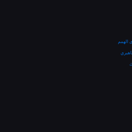
 الهمم
ماهيري
ك