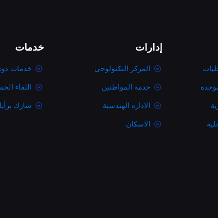
إدارات
خدمات
ليات
المركز التكنولوجى
خدمات ذوى
موحده
خدمة المواطنين
اللقاء الج
ية
الاداره الهندسية
شارك برأي
لية
الاسكان