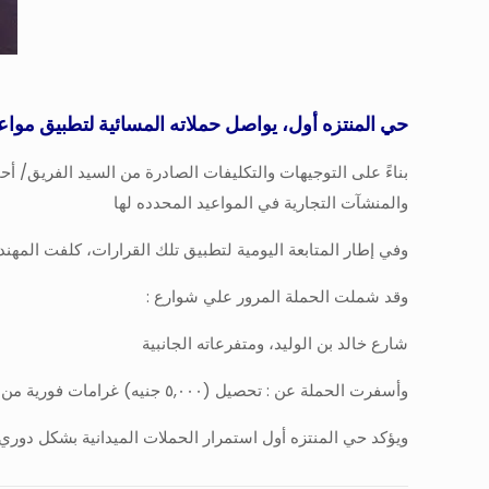
حي المنتزه أول، يواصل حملاته المسائية لتطبيق مواع
بناءً على التوجيهات والتكليفات الصادرة من السيد الفريق/ 
والمنشآت التجارية في المواعيد المحدده لها
وفي إطار المتابعة اليومية لتطبيق تلك القرارات، كلفت الم
وقد شملت الحملة المرور علي شوارع :
شارع خالد بن الوليد، ومتفرعاته الجانبية
وأسفرت الحملة عن : تحصيل (٥,٠٠٠ جنيه) غرامات فورية من المخالفين لمواعيد الغلق الرسمية
ويؤكد حي المنتزه أول استمرار الحملات الميدانية بشكل دوري،