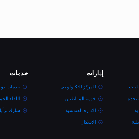
إدارات
خدمات
ليات
المركز التكنولوجى
خدمات ذوى
موحده
خدمة المواطنين
اللقاء الج
ية
الاداره الهندسية
شارك برأي
لية
الاسكان