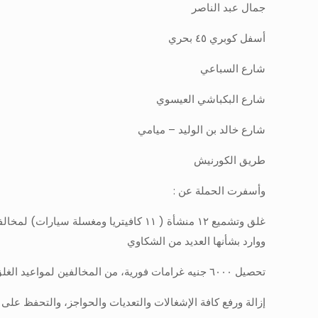
جمال عبد الناصر
أسفل كوبري ٤٥ بحري
شارع السباعي
شارع البكباشي العيسوي
شارع خالد بن الوليد – ميامي
طريق الكورنيش
وأسفرت الحملة عن :
غلق وتشميع ١٢ منشأة ( ١١ كافيتريا وم
ووارد بشأنها العديد من الشكاوي
تحصيل ٦٠٠٠ جنيه غرامات فورية، من المخالفين لمواعيد الغلق الرسمية المحدده
إزالة ورفع كافة الإشغالات والتعديات والحواجز، والتحفظ على نحو (٢٨٥) حالة إشغا