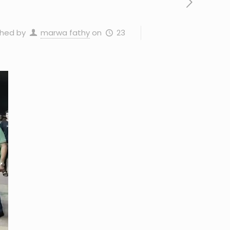
23 سبتمبر، 2025
on
marwa fathy
shed by