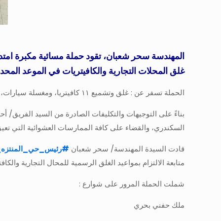
المهندسة سحر شعبان، تقود حملة مسائية مكبرة امتدت 
غلق المحلات التجارية والكافيتريات في الموعد المحدد
الحملة تسفر عن : غلق وتشميع ١١ كافيتريا، ومغسلة سيارات، وتحصيل ٦٠٠٠جنيه غرامات فورية، والتحفظ علي نحو ٢٨٥ حالة إشغال متنوع
بناءً على التوجيهات والتكليفات الصادرة من السيد الفريق/ 
السكندري، والقضاء على كافة الممارسات العشوائية التي تعي
قادت السيدة المهندسة/ سحر شعبان
#
رئيس_حي_المنتزه_
متابعة الالتزام بمواعيد الغلق الرسمية للمحال التجارية والكاف
شملت الحملة المرور على شوارع :
ملك حفني بحري