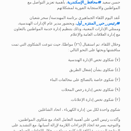
حسن سعيد
#
محافظ_الإسكندرية
، بأهمية تعزيز التواصل مع
المواطنين والاستجابة الفورية لمشكلاتهم
عُقد اليوم اللقاء الجماهيري برئاسة المهندسة/ سحر شعبان
#
رئيس_حي_المنتزه_أول
، وبحضور مدير عام الإدارات الهندسية،
وممثلي الإدارات المعنية، وذلك بتنظيم إدارة خدمة المواطنين بالتعاون
مع إدارة العلاقات العامة والإعلام
وخلال اللقاء، تم استقبال (٢٦) مواطنًا، حيث تنوعت الشكاوى التي تمت
مناقشتها وبحثها على النحو التالي :
(٧) شكاوى تخص الإدارة الهندسية
(٤) شكاوى بشأن إشغال الطريق
(٢) شكوى خاصة بالتصالح على مخالفات البناء
(٩) شكاوى تخص إدارة رخص المحلات
(٢) شكوى تخص إدارة الإعلانات.
شكوى واحدة لكل من: إدارة الكهرباء ، اتحاد الشاغلين
وأكدت رئيس الحي على أهمية التعامل الجاد مع شكاوى المواطنين،
والتوجيه بسرعة اتخاذ الإجراءات اللازمة لإزالة أسبابها، مع التشديد على
المتابعة المستمرة لكافة الشكاوى سواء من خلال اللقاءات الجماهيرية،