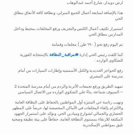
ارض دويدار، شارع أحمد عبدالوهاب
هذا بالإضافة لمتابعة أعمال الجمع المنزلي، ونظافة كافة الأنفاق بنطاق
الحي
استمرار تكثيف أعمال الكنس والتجريف ورفع المخلفات بمحيط وداخل
المدارس بنطاق الحي
تم اليوم رفع نحو ( ٦٩٠ طن ) مخلفات وقمامة
كما كلفت رئيس الحي إدارة
#
مراقبة_النظافة
بالإستجابة الفورية
للشكاوي الوارده :
رفع الحواجز الحديدية والكتل الأسمنتيه وإطارات السيارات من أمام
مدرسة على المصري
تمهيد الطريق ورفع تجمعات الأتربة والردم من أمام مدرسة المتحدة 2
– السيوف شماعة، بناءً علي الشكوي الوارده من الاتصال السياسي
وتهيب رئاسة حي المنتزه أول المواطنين بالحفاظ على النظافة العامة
والالتزام بإلقاء المخلفات في الأماكن المخصصة لها، حرصاً على المظهر
الحضاري والجمالي لشوارع وميادين الحي. وتؤكد على استمرار الجهود
المكثفة للارتقاء بمستوى النظافة العامة، حفاظاً على بيئة نظيفة وصحية
تليق بمواطني الإسكندرية