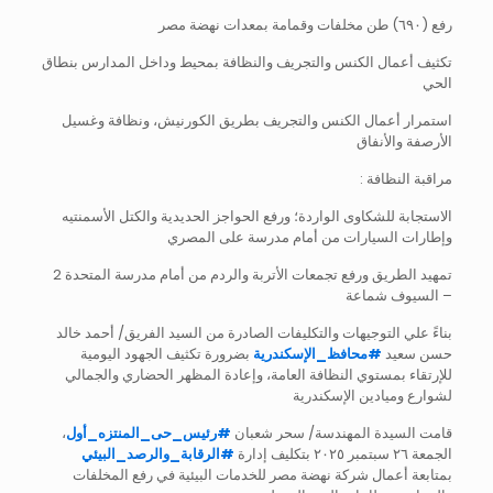
رفع (٦٩٠) طن مخلفات وقمامة بمعدات نهضة مصر
تكثيف أعمال الكنس والتجريف والنظافة بمحيط وداخل المدارس بنطاق
الحي
استمرار أعمال الكنس والتجريف بطريق الكورنيش، ونظافة وغسيل
الأرصفة والأنفاق
مراقبة النظافة :
الاستجابة للشكاوى الواردة؛ ورفع الحواجز الحديدية والكتل الأسمنتيه
وإطارات السيارات من أمام مدرسة على المصري
تمهيد الطريق ورفع تجمعات الأتربة والردم من أمام مدرسة المتحدة 2
– السيوف شماعة
بناءً علي التوجيهات والتكليفات الصادرة من السيد الفريق/ أحمد خالد
حسن سعيد
#
محافظ_الإسكندرية
بضرورة تكثيف الجهود اليومية
للإرتقاء بمستوي النظافة العامة، وإعادة المظهر الحضاري والجمالي
لشوارع وميادين الإسكندرية
قامت السيدة المهندسة/ سحر شعبان
#
رئيس_حى_المنتزه_أول
،
الجمعة ٢٦ سبتمبر ٢٠٢٥ بتكليف إدارة
#
الرقابة_والرصد_البيئي
بمتابعة أعمال شركة نهضة مصر للخدمات البيئية في رفع المخلفات