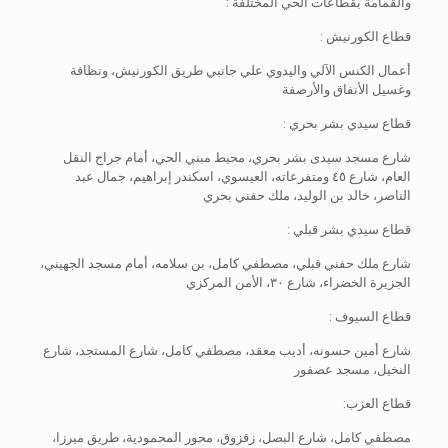
والقمامة بقطاعات الحي المختلفة :
قطاع الكورنيش :
أعمال الكنس الآلي واليدوي علي جانبي طريق الكورنيش، ونظافة
وغسيل الأنفاق والأرصفة
قطاع سيدي بشر بحري :
شارع مسجد سيدى بشر بحري، محيط مبني الحي، أمام جراج النقل
العام، شارع ٤٥ ومتفرعاته، العيسوي، اسكندر إبراهيم، جمال عبد
الناصر، خالد بن الوليد، ملك حفني بحري
قطاع سيدي بشر قبلي :
شارع ملك حفني قبلي، مصطفي كامل، بن سلامه، أمام مسجد الجهيني،
الجزيرة الخضراء، شارع ٣٠، الأمن المركزي
قطاع السيوف :
شارع أمين حسونه، أديب معقد، مصطفي كامل، شارع المستجد، شارع
النخيل، مسجد عصفور
قطاع العزب:
مصطفي كامل، شارع البصل، زقزوق، محور المحمودية، طريق ميرزا،