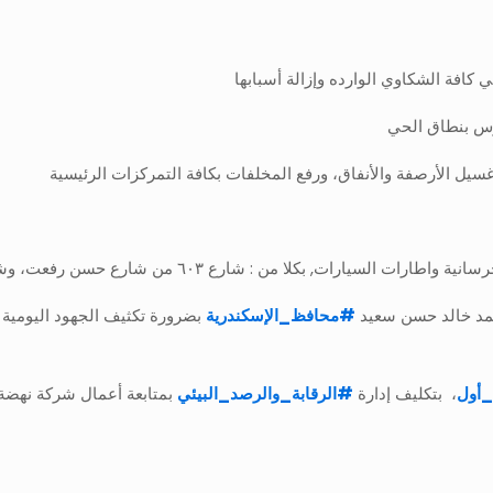
رس بنطاق الحي
يل الأرصفة والأنفاق، ورفع المخلفات بكافة التمركزات الرئيسية
ات, بكلا من : شارع ٦٠٣ من شارع حسن رفعت، وشارع أبو رديس
أحمد خالد حسن سعيد
#
محافظ_الإسكندرية
بضرورة تكثيف الجهود اليومية ل
_أول
، بتكليف إدارة
#
الرقابة_والرصد_البيئي
بمتابعة أعمال شركة نهضة 