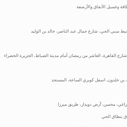
فة وغسيل الأنفاق والأرصفة
 بن خلدون، اسفل كوبري الساعة، المستجد
اغي، محسن، َأرض دويدار، طريق ميرزا
اق بنطاق الحي