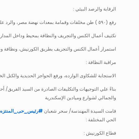
الرقابة والرصد البيئي :
رفع (٥٩٠ ) طن مخلفات وقمامة بمعدات نهضة مصر، والرد علي كافة الشكاوي الوارده وإزالة أسبابها
تكثيف أعمال الكنس والتجريف والنظافة بمحيط وداخل المدا
استمرار أعمال الكنس والتجريف بطريق الكورنيش، ونظافة وغس
مراقبة النظافة :
الاستجابة للشكاوى الوارده، ورفع الحواجز الحديدية والكتل الخرسانية واطارات السيار
بناءً علي التوجيهات والتكليفات الصادرة من السيد الفريق/ 
والجمالي لشوارع وميادين الإسكندرية
قامت السيدة المهندسة/ سحر شعبان
#
رئيس_حى_المنتزه
الحي المختلفة :
قطاع الكورنيش :