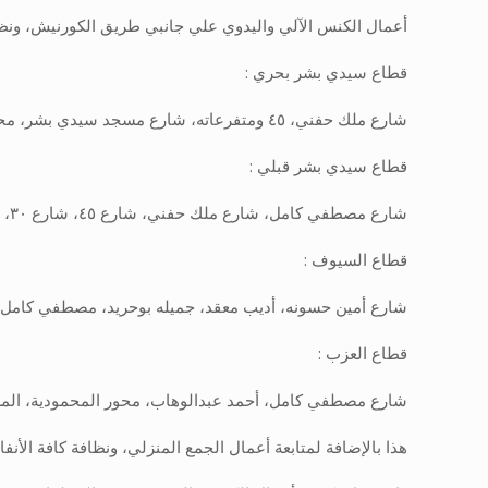
أعمال الكنس الآلي واليدوي علي جانبي طريق الكورنيش، ونظا
قطاع سيدي بشر بحري :
شارع ملك حفني، ٤٥ ومتفرعاته، شارع مسجد سيدي بشر، محيط مبني الحي، شارع جمال عبد الناصر، خالد بن الوليد
قطاع سيدي بشر قبلي :
شارع مصطفي كامل، شارع ملك حفني، شارع ٤٥، شارع ٣٠، شارع القاهرة، العاشر من رمضان أمام مدينة الضباط، الجزيرة الخضراء
قطاع السيوف :
شارع أمين حسونه، أديب معقد، جميله بوحريد، مصطفي كامل،
قطاع العزب :
شارع مصطفي كامل، أحمد عبدالوهاب، محور المحمودية، المر
هذا بالإضافة لمتابعة أعمال الجمع المنزلي، ونظافة كافة الأنف