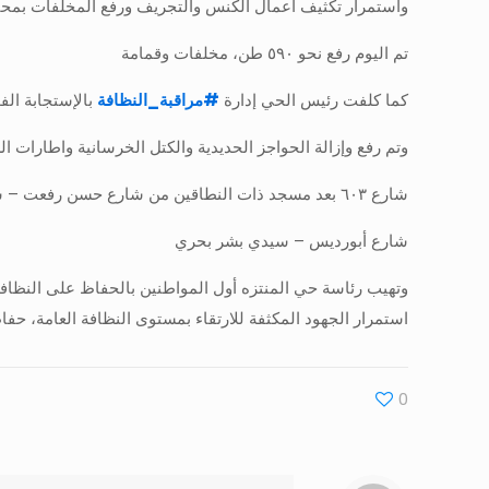
واستمرار تكثيف أعمال الكنس والتجريف ورفع المخلفات بمح
تم اليوم رفع نحو ٥٩٠ طن، مخلفات وقمامة
كما كلفت رئيس الحي إدارة
#
مراقبة_النظافة
بالإستجابة الف
وتم رفع وإزالة الحواجز الحديدية والكتل الخرسانية واطارات الس
شارع ٦٠٣ بعد مسجد ذات النطاقين من شارع حسن رفعت – سيدي بشر قبلي
شارع أبورديس – سيدي بشر بحري
وتهيب رئاسة حي المنتزه أول المواطنين بالحفاظ على النظافة
استمرار الجهود المكثفة للارتقاء بمستوى النظافة العامة، حفا
0