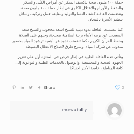
حملة ١٠٠ مليون صحة للكشف المبكر عن أمراض الكُلى والسكر
والضغط والأورام والاعتلال الكلوى فى إطار حملة ١٠٠ مليون صحة،
وتتضمنت القافلة كشف النسا والتوليد ومتابعة حمل وتركيب وسائل
تنظيم الأسرة بالمجان
كما تتضمنت القافلة ندوة دينية للشيخ اسعد محجوب والشيخ سعد
السعدنى عن تربيه الأبناء تربية اسلامية صحيحة، وحثهم على الصلاة
وحفظ القرآن الكريم ، كما تضمنت ندوة عن أهمية ترشيد المياه بحضور
مندوب عن شركة المياه، وشرح طرق لاصلاح الأعطال البسيطة
وتأتي هذه القافلة الطبية في إطار حرص حي المنتزه أول على تعزيز
الجهود الصحية والمجتمعية، والوصول بالخدمات الطبية والتوعوية إلى
كافة المناطق، خاصة الأكثر احتياجًا
Share
0
marwa fathy