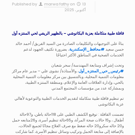
Published by
marwa fathy
on
13
أكتوبر، 2025
قافلة طبية متكاملة بعزبة البكاتوشي – بالظهير الريفي لحي المنتزه أول
بناءً على التوجيهات والتكليفات الصادرة من السيد الفريق/ أحمد خالد
حسن سعيد
#
محافظ_الإسكندرية
، بضرورة تكثيف الجهود لدعم
الخدمات الصحية في المناطق الأكثر احتياجًا
وتحت إشراف ومتابعة المهندسة/ سحر شعبان
#
رئيس_حي_المنتزه_أول
، والأستاذة/ نشوى علي – مدير عام مراكز
معلومات التنمية المحلية، وبالتنسيق بين مركز معلومات التنمية المحلية
بالحي، وإدارة العلاقات العامة والإعلام، ومنطقة المنتزه الطبية،
وبمشاركة عدد من مؤسسات المجتمع المدني
تم تنظيم قافلة طبية متكاملة لتقديم الخدمات الطبية والتوعوية لأهالي
عزبة البكاتوشى
تضمنت القافلة : توقيع الكشف الطبي على 118حالة باطن، و97حالة
أطفال ، و15 حالات صحة المرأة، و65حالة تنظيم أسرة، و26متابعه حمل
و20 حاله سكرو20 حاله ضغط مع صرف العلاج مجانًا لجميع الحالات،
بالإضافة إلى متابعة الحمل وتركيب وسائل تنظيم الأسرة، كما شاركت