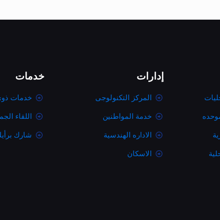
إدارات
خدمات
ليات
المركز التكنولوجى
خدمات ذوى
موحده
خدمة المواطنين
اللقاء الج
ية
الاداره الهندسية
شارك برأي
لية
الاسكان