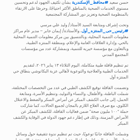
حسن سعيد
#
محافظ_الإسكندرية
بشأن تكثيف الجهود لدعم وتحسين
مستوى الخدمات الصحية بالمناطق الأكثر احتياجًا، وحرصًا على الارتقاء
بالمنظومة الصحية وتعزيز دور المشاركة المجتمعية
وتحت إشراف ومتابعة السيد الأستاذ/ وليد علي مرسي
#
رئيس_حى_المنتزه_أول
، والأستاذة/ إيمان جابر – مدير عام مراكز
معلومات التنمية المحلية، وبالتنسيق بين مركز معلومات التنمية المحلية
بالحي، وإدارة العلاقات العامة والإعلام، ومنطقة المنتزه الطبية،
وبالتعاون مع مؤسسة خيريه للتنمية، وبمشاركة عدد من مؤسسات
المجتمع المدني
تم تنظيم قافلة طبية متكاملة، اليوم الثلاثاء ١٣ يناير ٢٠٢٦، لتقديم
الخدمات الطبية والعلاجية والتوعوية لأهالي عزبة البكاتوشي بنطاق حي
المنتزه أول
وتضمنت القافلة توقيع الكشف الطبي في عدد من التخصصات المختلفة،
شملت الباطنة، والأطفال، والنساء والتوليد، وتنظيم الأسرة، ومتابعة
الحمل، إلى جانب الكشف المبكر عن أمراض السكر والضغط والاعتلال
الكلوي، مع صرف العلاج اللازم بالمجان لجميع الحالات، كما شاركت
حملة “١٠٠ مليون صحة” ضمن فعاليات القافلة، للكشف المبكر عن
الأمراض المزمنة، وذلك في إطار دعم جهود الدولة في الوقاية والكشف
المبكر
وشملت القافلة جانبًا توعويًا، حيث تم تنظيم ندوة تثقيفية حول وسائل
تنظيم الأسرة والوسائل طويلة المفعول، وأهميتها في تحقيق الاستقرار