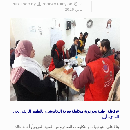
Published by
marwa fathy
on
13
يناير، 2026
#قافلة_طبية
وتوعوية متكاملة بعزبة البكاتوشي، بالظهير الريفي لحي
المنتزه أول
بناءً على التوجيهات والتكليفات الصادرة من السيد الفريق/ أحمد خالد