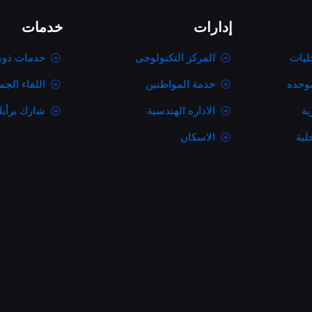
إدارات
خدمات
ليات
المركز التكنولوجى
خدمات ذوى
موحده
خدمة المواطنين
اللقاء الج
ية
الاداره الهندسية
شارك برأي
لية
الاسكان