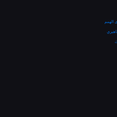
 الهمم
ماهيري
ك