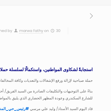
30 يناير، 2026
on
marwa fathy
shed by
استجابةً لشكاوى المواطنين، واستكمالًا لسلسلة حملا
حملة صباحية لإزالة ورفع الإشغالات والتعديات وكافة المخالف
بناءً على التوجيهات والتكليفات الصادرة من السيد الفريق/ 
للشارع السكندري وعودة المظهر الحضاري الذي يليق بالموا
قاد اليوم السيد الأستاذ/ وليد علي مرسي
#
رئيس_حي_المنت