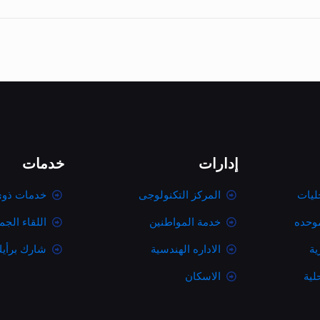
إدارات
خدمات
ليات
المركز التكنولوجى
خدمات ذوى
موحده
خدمة المواطنين
اللقاء الج
ية
الاداره الهندسية
شارك برأي
لية
الاسكان