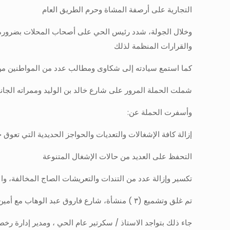
التجارية على أرصفة المشاة وحرم الطريق العام
وخلال الجولة، شدد رئيس الحي على أصحاب المحلات بضرورة الا
والقرارات المنظمة لذلك
كما استمع سيادته إلى شكاوى ومطالب عدد من المواطنين من أه
شملت الحملة المرور على شارع خالد بن الوليد وممراته الجا
وأسفرت الحملة عن:
إزالة كافة الإشغالات والتعديات والحواجز الحديدية التي تعوق
التحفظ على العديد من حالات الإشغال المتنوعة
تكسير وإزالة عدد من التندات والتعريشات الصاج المخالفة، وا
تم غلق وتشميع (٣ ) منشأة، شارع فاروق عبد الوهاب مع أمين خيرت الغندور ، شارع محمد عوض جبريل
جاء ذلك بتواجد الاستاذ / سكرتير عام الحي ، ومدير إدارة رخص 