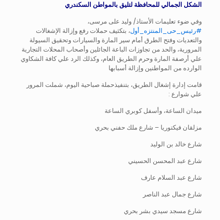
الشكل الجمالي للمحافظة لتليق بالمواطن السكندري
وفي ضوء تعليمات الأستاذ/ وليد على مرسى،
#رئيس_حى_المنتزه_أول
، بتكثيف حملات رفع وإزالة الإشغالات
والتعديات وفتح الطرق أمام سير المارة والسيارات وتحقيق السيولة
المرورية، والحد من تجاوزات الباعة الجائلين وأصحاب المحلات التجارية
علي أرصفة المارة وحرم الطريق العام، وكذلك الرد علي كافة الشكاوي
الوارده من المواطنين وإزالة أسبابها
قامت إدارة إشغال الطريق، بتنفيذحملة صباحية اليوم، شملت المرور
علي شوارع :
ميدان الساعة، وأسفل كوبري الساعة
مزلقان فيكتوريا – شارع ملك حفني بحري
شارع خالد بن الوليد
شارع عبد المحسن الحسيني
شارع عبد السلام عارف
شارع جمال عبد الناصر
شارع مسجد سيدي بشر بحري