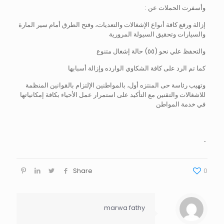
وأسفرت الحملات عن :
إزالة ورفع كافة أنواع الإشغالات والتعديات، وفتح الطرق أمام سير المارة
والسيارات وتحقيق السيولة المرورية
والتحفظ علي نحو (٥٥) حالة إشغال متنوع
كما تم الرد على كافة الشكاوي الوارده وإزالة أسبابها
وتهيب رئاسة حى المنتزه أول، بالمواطنين الإلتزام بالقوانين المنظمة
للاشغالات والتقنين مع التأكيد على استمرار عمل الأحياء بكافة إمكانياتها
في خدمة المواطن
Share
0
marwa fathy