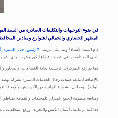
في ضوء التوجيهات والتكليفات الصادرة من السيد ال
المظهر الحضاري والجمالي لشوارع وميادين المحافظ
قام السيد الأستاذ/ وليد علي مرسي
#رئيس_حى_المنتزه_أ
الحي المختلفة، والتي شملت: قطاع الكورنيش ، سيدي بشر بح
كما تم رفع التمركزات الرئيسية بكافة القطاعات، والمحاور وال
بالإضافة لمتابعة حملات رجال الخدمات المميزة بشركة نهضة
الوليد) ، ومداخل الشوارع الجانبية من الكورنيش، بالإضافة
ومتابعة منظومة الجمع المنزلي للمخلفات والقمامة بمناطق ا
هذا كما تم تكثيف أعمال الكنس والتجريف ورفع المخلفات بم