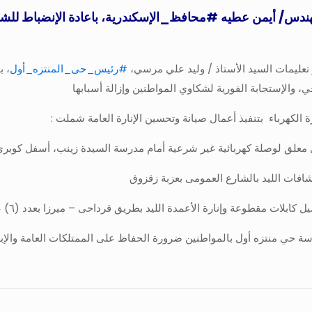
لمهندس/ أيمن عطيه
#محافظ_الإسكندرية
، باعادة الإنضباط لل
تعليمات السيد الأستاذ / وليد علي مرسي،
#رئيس_حى_المنتزه_أول
، ب
، والإستجابة الفورية لشكاوي المواطنين وإزالة أسبابها
 الكهرباء بتنفيذ أعمال صيانة وتحسين الإنارة العامة شملت :
معلق لوصلة كهربائية غير شرعية أمام مدرسة السيدة زينب، أسفل كوبري
شافات الليد بالشارع العمومى بعزبة زقزوق
بلات مقطوعة وإنارة الأعمدة الليد بطريق قرداحى – ميرزا بعدد (٦) عمود زوجي وعدد (١٣) عمود فردي
سة حي منتزه أول بالمواطنين ضرورة الحفاظ على الممتلكات العامة والإبل