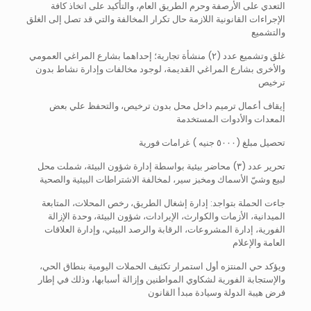
التعدي على الأرصفة وحرم الطريق العام، والتأكيد على اتخاذ كافة
الإجراءات القانونية اللازمة حال تكرار المخالفة والتي قد تصل إلى الغلق
والتشميع
غلق وتشميع عدد (٢) منشأة تجارية؛ إحداهما بشارع المراغي العمومي
والأخرى بشارع المراغي القديمة، لوجود مخالفات وإدارة نشاط بدون
ترخيص
إيقاف أعمال ترميم داخل محل بدون ترخيص، والتحفظ علي بعض
المعدات والأدوات المستخدمة
تحصيل مبلغ (٥٠٠٠ جنيه ) غرامات فورية
تحرير عدد (٣) محاضر بيئية بواسطة إدارة شؤون البيئة، شملت محل
لبيع وشيّ الأسماك ومخبز سير، لمخالفة الاشتراطات البيئية والصحية
جاءت الحملة بتواجد: إدارة إشغال الطريق، رخص المحلات، المتابعة
الميدانية، الأزمات والكوارث، الإيرادات، شؤون البيئة، وحدة الإزالة
الفورية، إدارة المشروعات، الرقابة والرصد البيئي، وإدارة العلاقات
العامة والإعلام
ويؤكد حي المنتزه أول استمرار تكثيف الحملات اليومية بنطاق الحي،
والإستجابة الفورية لشكاوي المواطنين وإزالة أسبابها، وذلك في إطار
فرض هيبة الدولة وسيادة مبدأ القانون