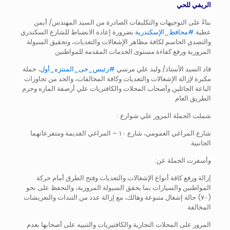
الريفي للحي
بناءً على التوجيهات والتكليفات الصادرة من السيد المهندس/ أيمن
عطية
#محافظ_الإسكندرية
بضرورة إعادة الانضباط للشارع السكندري
والتصدي الحاسم لكافة مظاهر الإشغالات والتعديات، وتحقيق السيولة
المرورية ورفع كفاءة مستوى الخدمات المقدمة للمواطنين
قاد السيد الأستاذ/ وليد علي مرسي
#رئيس_حى_المنتزه_أول
، حملة
مكبرة لإزالة الإشغالات والتعديات وكافة المخالفات، والحد من تجاوزات
الباعة الجائلين وأصحاب المحلات والكافتريات علي أرصفة الماره وحرم
الطريق العام
شملت الحملة المرور علي شوارع :
شارع المراغي العمومي، شارع ١٠ – المراغي القديمة ومتفرعاتهما
الجانبية
وأسفرت الحملة عن:
إزالة ورفع كافة أنواع الإشغالات والتعديات وفتح الطرق أمام حركة
المواطنين والسيارات بما يحقق السيولة المرورية، والتحفظ على نحو
(٧٠) حالة إشغال متنوعة وهالك، مع إزالة عدد من التندات والتعريشات
المخالفة
المرور على المحلات التجارية والكافتيريات والتنبيه على أصحابها بعدم