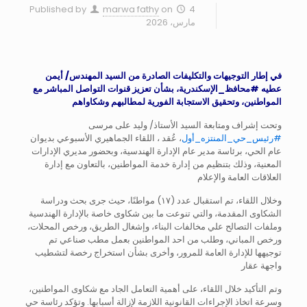
Published by
marwa fathy
on
4
مارس، 2026
في إطار التوجيهات والتكليفات الصادرة من السيد المهندس/ أيمن
عطيه
#محافظ_الإسكندرية
، بشأن تعزيز قنوات التواصل المباشر مع
المواطنين، وتحقيق الاستجابة الفورية لمطالبهم وشكاواهم
وتحت إشراف ومتابعة السيد الأستاذ/ وليد على مرسى
#رئيس_حي_المنتزه_أول
، عُقد ، اللقاء الجماهيري الأسبوعي بديوان
عام الحي، برئاسة مدير عام الإدارة الهندسية، وبحضور مديري الإدارات
المعنية، وذلك بتنظيم من إدارة خدمة المواطنين، بالتعاون مع إدارة
العلاقات العامة والإعلام
وخلال اللقاء، تم استقبال عدد (١٧) مواطنًا، حيث جرى بحث ودراسة
الشكاوى المقدمة، والتي تنوعت ما بين شكاوى خاصة بالإدارة الهندسية
وملفات التصالح علي مخالفات البناء، وإشغال الطريق، ورخص المحلات،
ورخص المباني، وطلب من احد المواطنين بعمل مطب صناعي تم
توجيهها للإدارة العامة للمرور، وأخرى بشأن استخراج رخصة لتشطيب
واجهة عقار
وتم التأكيد خلال اللقاء، على أهمية التعامل الجاد مع شكاوى المواطنين،
وسرعة اتخاذ الإجراءات القانونية اللازمة لإزالة أسبابها. وتؤكد رئاسة حي