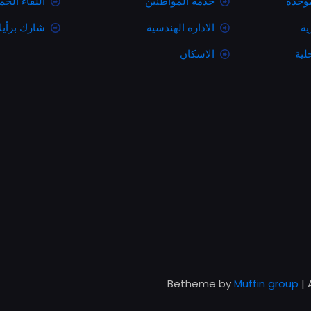
موحده
خدمة المواطنين
اللقاء الج
ية
الاداره الهندسية
شارك برأي
لية
الاسكان
Muffin group
| 