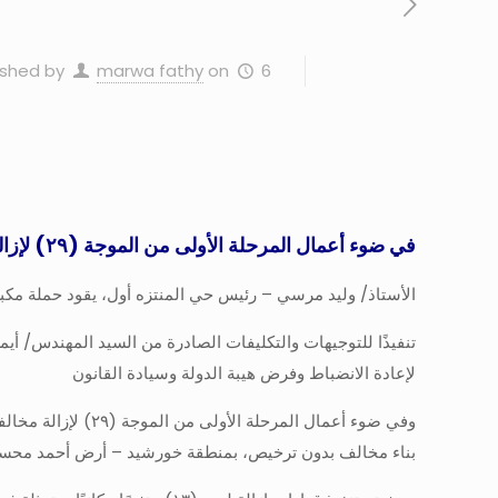
6 مايو، 2026
on
marwa fathy
ished by
في ضوء أعمال المرحلة الأولى من الموجة (٢٩) لإزالة مخالفات البناء
الأستاذ/ وليد مرسي – رئيس حي المنتزه أول، يقود حملة مكبرة 
تنفيذًا للتوجيهات والتكليفات الصادرة من السيد المهندس/ أي
لإعادة الانضباط وفرض هيبة الدولة وسيادة القانون
وفي ضوء أعمال المرحلة الأولى من الموجة (٢٩) لإزالة مخالفات البناء، قاد الأستاذ/ وليد علي مرسي
بناء مخالف بدون ترخيص، بمنطقة خورشيد – أرض أحمد محسن 