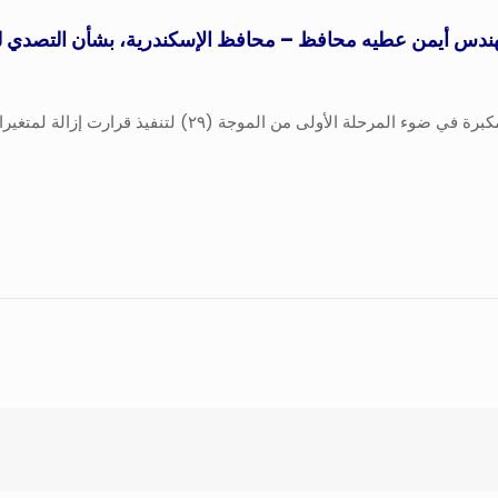
المهندس أيمن عطيه محافظ – محافظ الإسكندرية، بشأن التصدي لك
قاد الأستاذ وليد على مرسى – رئيس حى المنتزه أول، حملة مك