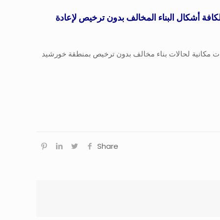
افة أشكال البناء المخالف بدون ترخيص لإعادة
برة في ضوء المرحلة الأولى من الموجة (٢٩) لتنفيذ قرارت إزالة لمتغيرات مكانية لحالات بناء مخالف بدون ترخيص بمنطقة خورشيد
Share