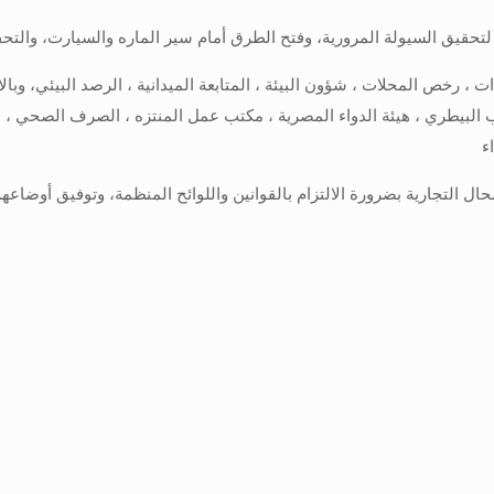
ق السيولة المرورية، وفتح الطرق أمام سير الماره والسيارت، والتحفظ علي نحو (٣٠) ح
دات ، رخص المحلات ، شؤون البيئة ، المتابعة الميدانية ، الرصد البيئي، وبا
ب البيطري ، هيئة الدواء المصرية ، مكتب عمل المنتزه ، الصرف الصحي ، الس
ء
 التجارية بضرورة الالتزام بالقوانين واللوائح المنظمة، وتوفيق أوضاعهم