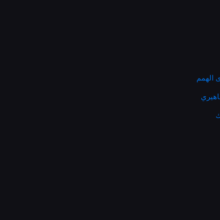
 الهمم
ماهيري
ك