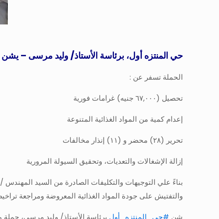
حي المنتزه أول، برئاسة الأستاذ/ وليد مرسى – يش
الحملة تسفر عن :
تحصيل (٦٧,٠٠٠ جنيه) غرامات فورية
إعدام كمية من المواد الغذائية المتنوعة
تحرير (٢٨) محضر و (١١) إنذار مخالفات
إزالة الإشغالات والتعديات، وتحقيق السيولة المرورية
بناءً علي التوجيهات والتكليفات الصادرة من السيد المهندس 
والتفتيش على جودة المواد الغذائية المعروضة ومراجعة تراخيص
شن
#حي_المنتزه_أول
برئاسة الأستاذ/ وليد مرسى، حملة م