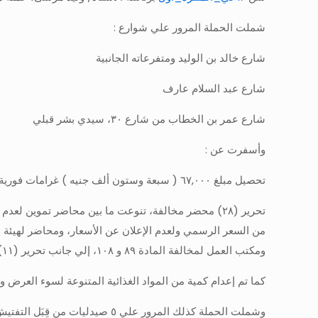
شملت الحملة المرور علي شوارع :
شارع خالد بن الوليد ومتفرعاته الجانبية
شارع عبد السلام عارف
شارع عمر بن الخطاب من شارع ٣٠، سيدي بشر قبلي
وأسفرت عن :
تحصيل مبلغ ٦٧,٠٠٠ ( سبعة وستون ألف جنيه ) غرامات فورية
تحرير (٢٨) محضر مخالفة، تنوعت ما بين محاضر تموين
من السعر الرسمي ولعدم الإعلان عن الأسعار، ومحاضر لهيئة ا
ومكتب العمل لمخالفة المادة ٨٩ و ١٠٨، إلي جانب تحرير (١١) إنذار لكلا من؛ الهيئة القومية لسلامة الغذاء ومكتب العمل والصرف الصحي
كما تم إعدام كمية من المواد الغذائية المتنوعة لسوء العرض 
وشملت الحملة كذلك المرور علي ٥ صيدليات من قِبَل التفتيش الصيدلي، وتبين عدم وجود مخالفات