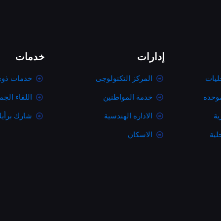
إدارات
خدمات
ليات
المركز التكنولوجى
خدمات ذوى
موحده
خدمة المواطنين
اللقاء الج
ية
الاداره الهندسية
شارك برأي
لية
الاسكان