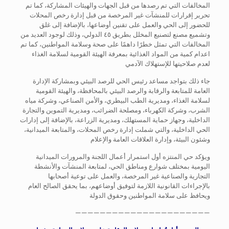
المخالفات التي تم رصدها من قبل الجهات والهيئات المشاركة، كما تم
تحرير إقرارات للمنشآت غير المرخصة من قبل إدارة رخص المحلات
للحضور إلى الحي والعمل على تقنين أوضاعها، بالإضافة إلى غلق
وتشميع مصنع لتصنيع المخلل بطريق ٤٥ الدولي، وذلك لوجود العديد من
المخالفات التي تمثل خطرًا داهمًا على صحة وسلامة المواطنين، كما تم
اعدام كمية من المواد الغذائية بمعرفة الهيئة القومية لسلامة الغذاء
لعدم صلاحيتها للإستهلاك الآدمي
جاء ذلك بتواجد مساعد رئيس الحي للرصد البيئي وبمشاركة الإدارة
العامة للمتابعة والرقابة والرصد البيئي بالمحافظة، والهيئة القومية
لسلامة الغذاء، ومديرية الطب البيطري، والأمن الصناعي، وشركة مياه
الشرب، وشركة الكهرباء، ومصلحة الضرائب، ومديرية التموين والتجارة
الداخلية، وجهاز حماية المستهلك، ومديرية الزراعة، بالإضافة إلى إدارات
الحي الداخلية، والتي شملت إدارة رخص المحلات، والمتابعة الميدانية،
وشئون البيئة، وإدارة العلاقات العامة والإعلام
ويؤكد حي المنتزه أول استمرار أعمال اللجنة والمرورات الميدانية
اليومية بمختلف شوارع ومناطق الحي، لمتابعة المنشآت والأنشطة
التجارية والصناعية غير المرخصة، والعمل على توعية أصحابها
بالإجراءات القانونية اللازمة لتوفيق أوضاعهم، بما يحقق الصالح العام
ويحافظ على سلامة المواطنين وحقوق الدولة
——————————————————————