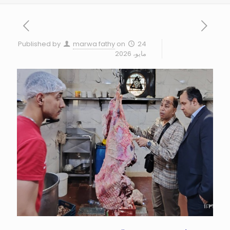
Published by
marwa fathy
on
24
مايو، 2026