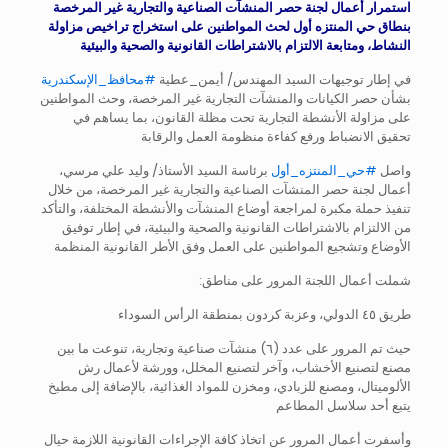
استمرار أعمال لجنة حصر المنشآت الصناعية والتجارية غير المرخصة
بنطاق حي المنتزه أول لحث المواطنين على استخراج تراخيص مزاولة
النشاط، ومتابعة الالتزام بالاشتراطات القانونية والصحية والبيئية
في إطار توجيهات السيد المهندس/ أيمن_عطية
#محافظ_الإسكندرية
بشأن حصر الكيانات والمنشآت التجارية غير المرخصة، وحث المواطنين
على مزاولة الأنشطة التجارية تحت مظلة القانون، بما يساهم في
تحقيق الانضباط ورفع كفاءة منظومة العمل والرقابة
واصل
#حي_المنتزه_أول
برئاسة السيد الأستاذ/ وليد علي مرسي،
أعمال لجنة حصر المنشآت الصناعية والتجارية غير المرخصة، من خلال
تنفيذ حملة مكبرة لمراجعة أوضاع المنشآت والأنشطة المختلفة، والتأكد
من الالتزام بالاشتراطات القانونية والصحية والبيئية، في إطار توفيق
الأوضاع وتشجيع المواطنين على العمل وفق الأطر القانونية المنظمة
شملت أعمال اللجنة المرور على مناطق:
طريق ٤٥ الدولي، وعزبة كردون بمنطقة الرأس السوداء
حيث تم المرور على عدد (٦) منشآت صناعية وتجارية، تنوعت ما بين
مصنع لتصنيع الأخشاب، وآخر لتصنيع المخلل، وورشة لأعمال رش
الألوميتال، ومصنع للزبادي، ومخزن للمواد الغذائية، بالإضافة إلى مطبخ
يتبع أحد سلاسل المطاعم
وأسفرت أعمال المرور عن اتخاذ كافة الإجراءات القانونية اللازمة حيال