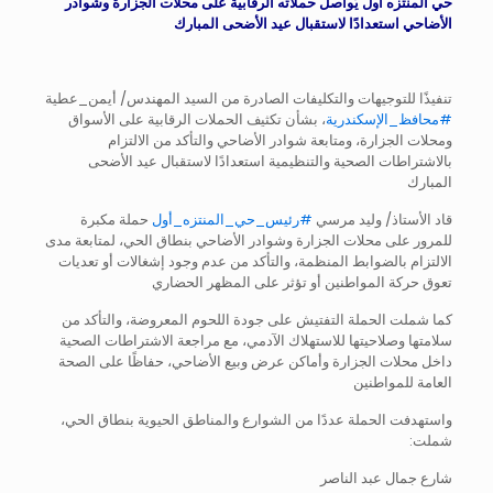
حي المنتزه أول يُواصل حملاته الرقابية على محلات الجزارة وشوادر
الأضاحي استعدادًا لاستقبال عيد الأضحى المبارك
تنفيذًا للتوجيهات والتكليفات الصادرة من السيد المهندس/ أيمن_عطية
#محافظ_الإسكندرية
، بشأن تكثيف الحملات الرقابية على الأسواق
ومحلات الجزارة، ومتابعة شوادر الأضاحي والتأكد من الالتزام
بالاشتراطات الصحية والتنظيمية استعدادًا لاستقبال عيد الأضحى
المبارك
قاد الأستاذ/ وليد مرسي
#رئيس_حي_المنتزه_أول
حملة مكبرة
للمرور على محلات الجزارة وشوادر الأضاحي بنطاق الحي، لمتابعة مدى
الالتزام بالضوابط المنظمة، والتأكد من عدم وجود إشغالات أو تعديات
تعوق حركة المواطنين أو تؤثر على المظهر الحضاري
كما شملت الحملة التفتيش على جودة اللحوم المعروضة، والتأكد من
سلامتها وصلاحيتها للاستهلاك الآدمي، مع مراجعة الاشتراطات الصحية
داخل محلات الجزارة وأماكن عرض وبيع الأضاحي، حفاظًا على الصحة
العامة للمواطنين
واستهدفت الحملة عددًا من الشوارع والمناطق الحيوية بنطاق الحي،
شملت:
شارع جمال عبد الناصر