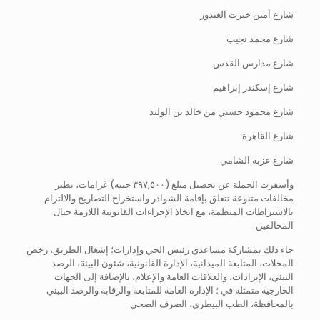
شارع أمين خيرت الغندور
شارع محمد نجيب
شارع مدارس القدس
شارع إسكندر إبراهيم
شارع محمود حسني من خالد بن الوليد
شارع القاهرة
شارع عزبة الشامي
وأسفرت الحملة عن تحصيل مبلغ (٣٩٧,٥٠٠ جنيه) غرامات، نظير
مخالفات متنوعة تتعلق بإقامة الشوادر واستخراج التصاريح والالتزام
بالاشتراطات المنظمة، مع اتخاذ الإجراءات القانونية اللازمة حيال
المخالفين
جاء ذلك بمشاركة مساعدي رئيس الحي وإدارات؛ إشغال الطريق، رخص
المحلات، المتابعة الميدانية، الإدارة القانونية، شئون البيئة، الرصد
البيئي، الإيرادات، والعلاقات العامة والإعلام، بالإضافة إلى الجهات
الخارجية متمثلة في ؛ الإدارة العامة للمتابعة والرقابة والرصد البيئي
بالمحافظة، الطب البيطري، الصرف الصحي