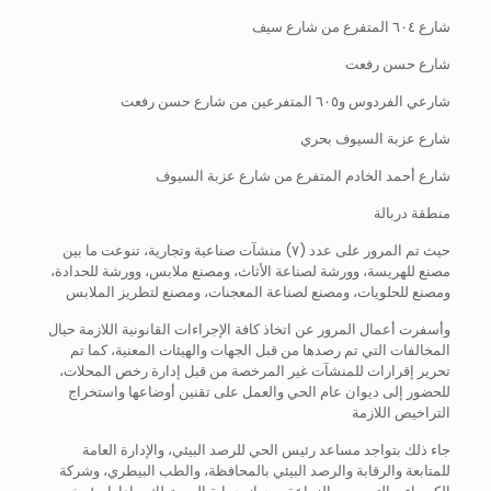
شارع ٦٠٤ المتفرع من شارع سيف
شارع حسن رفعت
شارعي الفردوس و٦٠٥ المتفرعين من شارع حسن رفعت
شارع عزبة السيوف بحري
شارع أحمد الخادم المتفرع من شارع عزبة السيوف
منطقة دربالة
حيث تم المرور على عدد (٧) منشآت صناعية وتجارية، تنوعت ما بين
مصنع للهريسة، وورشة لصناعة الأثاث، ومصنع ملابس، وورشة للحدادة،
ومصنع للحلويات، ومصنع لصناعة المعجنات، ومصنع لتطريز الملابس
وأسفرت أعمال المرور عن اتخاذ كافة الإجراءات القانونية اللازمة حيال
المخالفات التي تم رصدها من قبل الجهات والهيئات المعنية، كما تم
تحرير إقرارات للمنشآت غير المرخصة من قبل إدارة رخص المحلات،
للحضور إلى ديوان عام الحي والعمل على تقنين أوضاعها واستخراج
التراخيص اللازمة
جاء ذلك بتواجد مساعد رئيس الحي للرصد البيئي، والإدارة العامة
للمتابعة والرقابة والرصد البيئي بالمحافظة، والطب البيطري، وشركة