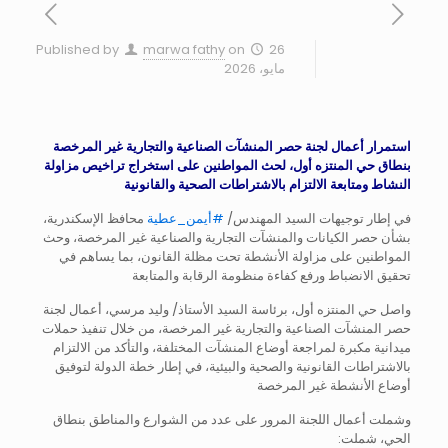
Published by
marwa fathy
on
26
مايو، 2026
استمرار أعمال لجنة حصر المنشآت الصناعية والتجارية غير المرخصة
بنطاق حي المنتزه أول، لحث المواطنين على استخراج تراخيص مزاولة
النشاط ومتابعة الالتزام بالاشتراطات الصحية والقانونية
في إطار توجيهات السيد المهندس/
#أيمن_عطية
محافظ الإسكندرية،
بشأن حصر الكيانات والمنشآت التجارية والصناعية غير المرخصة، وحث
المواطنين على مزاولة الأنشطة تحت مظلة القانون، بما يساهم في
تحقيق الانضباط ورفع كفاءة منظومة الرقابة والمتابعة
واصل حي المنتزه أول، برئاسة السيد الأستاذ/ وليد مرسي، أعمال لجنة
حصر المنشآت الصناعية والتجارية غير المرخصة، من خلال تنفيذ حملات
ميدانية مكبرة لمراجعة أوضاع المنشآت المختلفة، والتأكد من الالتزام
بالاشتراطات القانونية والصحية والبيئية، في إطار خطة الدولة لتوفيق
أوضاع الأنشطة غير المرخصة
وشملت أعمال اللجنة المرور على عدد من الشوارع والمناطق بنطاق
الحي، شملت: