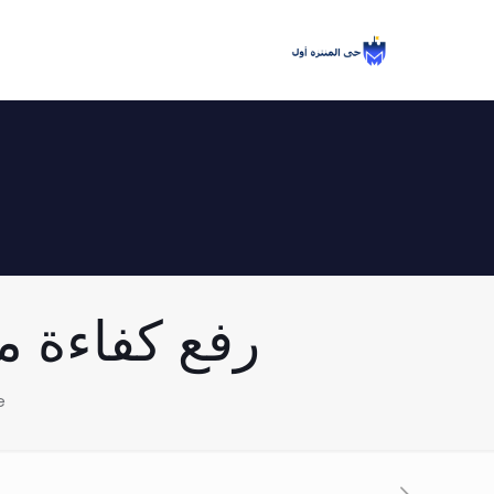
رفع كفاءة منظو
e