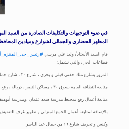
في ضوء التوجيهات والتكليفات الصادرة من السيد ال
المظهر الحضاري والجمالي لشوارع وميادين المحافظ
قام السيد الأستاذ/ وليد علي مرسي
#رئيس_حى_المنتزه_أ
قطاعات الحي، والتي تشمل:
المرور بشارع ملك حفنى قبلي و بحري ، شارع ٣٠ ، شارع جمال عبد الناصر ، شارع مسجد سيدي بشر ، شارع مصطفى كامل
متابعة النظافة العامة بسوق ٣٠ ، مساكن النصر ، دربالة ، رفع طريق ميرزا
متابعة أعمال رفع بمحيط مدرسة سعد عثمان ،ومدرسة أبوهي
بالإضافة لمتابعة أعمال الجمع المنزلى و تطهير غرف التفتيش
وكنس و تجريف شارع ١٦ من جمال عبد الناصر