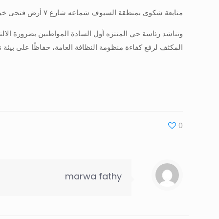
متابعة شكوى بمنطقة السيوف شماعه شارع ٧ أرض فتحى خيرالله بجوار أرض نوفل متفرع من شارع أحمد محسن، وإزالة أسبابها
وتناشد رئاسة حي المنتزه أول السادة المواطنين بضرورة الال
المكثف لرفع كفاءة منظومة النظافة العامة، حفاظًا على بيئة ن
0
marwa fathy