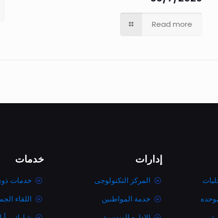
Read more
إدارات
خدمات
ليات
المركز التكنولوجى
خدمات ذوى
موحده
خدمة المواطنين
اللقاء الج
ية
الاداره الهندسية
شارك برأي