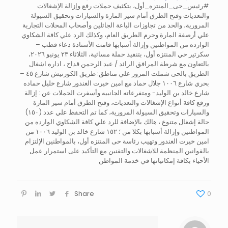
#رئيس_حى_المنتزه_أول، بتكثيف حملات رفع وإزالة الإشغالات
والتعديات وفتح الطرق أمام سير المارة والسيارات وتحقيق السيولة
المرورية، والحد من تجاوزات الباعة الجائلين وأصحاب المحلات التجارية
علي أرصفة المارة وحرم الطريق العام، وكذلك الرد علي كافة الشكاوي
الوارده من المواطنين وإزالة أسبابها قامت الأستاذة دعاء قطب –
سكرتير حي المنتزه أول، بتنفيذ حملة مسائية، الثلاثاء ٢٣ يونيو ٢٠٢٦،
بالتعاون مع شرطة المرافق الرائد / عبد الرحمن قداح ، اداره اشغال
الطريق بالحى شملت المرور علي مناطق: طريق الكورنيش شارع ٤٥ –
بحري شارع ١٠٠٦ جلال حماد مع امين خيرت الغندور شارع خليل حماده
شارع خالد بن الوليد- ومتفرعاته الجانبيه وأسفرت الحملات عن : إزالة
ورفع كافة أنواع الإشغالات والتعديات، وفتح الطرق أمام سير المارة
والسيارات وتحقيق السيولة المرورية، كما تم التحفظ علي عدد (١٥٠)
حالة إشغال متنوع ، هالك بالإضافة للرد علي كافة الشكاوي الوارده من
المواطنين وإزالة أسبابها بكلا من ؛ ١٥٢ شارع خالد بن الوليد ١٠٠٦ من
امين خيرت الغندور وتهيب رئاسة حى المنتزه أول، بالمواطنين الإلتزام
بالقوانين المنظمة للاشغالات والتقنين مع التأكيد على استمرار عمل
الأحياء بكافة إمكانياتها في خدمة المواطن
Share
0