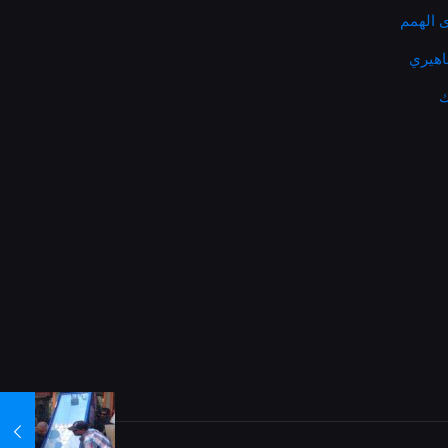
 الهمم
ماهيري
ك