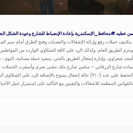
 أيمن عطيه #محافظ_الإسكندرية بإعادة الإنضباط للشارع وعودة الشكل ال
بتكثيف حملات رفع وإزالة الإشغالات والتعديات وفتح الطرق أمام سير الما
 وحرم الطريق العام، وكذلك الرد علي كافة الشكاوي الوارده من المواطني
ماده شارع الزرقاني – ميامي شارع ملك حفني بحري وأسفرت الحملات عن : 
أمام سير المارة والسيارات وتحقيق السيولة المرورية كما تم التحفظ علي عدد (٣١٠) حالة 