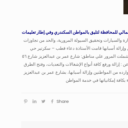
جمالي للمحافظة لتليق بالمواطن السكندري وفي إطار تعليمات
رة والسيارات وتحقيق السيولة المرورية، والحد من تجاوزات
ن وإزالة أسبابها قامت الأستاذة دعاء قطب – سكرتير حي
المنتزه أول بالاشتراك مع شرطة مرافق المنتزه أول النقيب/ أمجد شعراوي، وإدارة إشغال الطريق بالحي، بتنفيذ حملة مسائية، اليوم ، شملت المرور علي مناطق: شارع عمر بن عبدالعزيز شارع ٥٦
إزالة ورفع كافة أنواع الإشغالات والتعديات، وفتح الطرق
إشغال متنوع بالإضافة للرد علي الشكاوي الوارده من المواطنين وإزالة أسبابها، بشارع عمر بن عبدالعزيز
Share