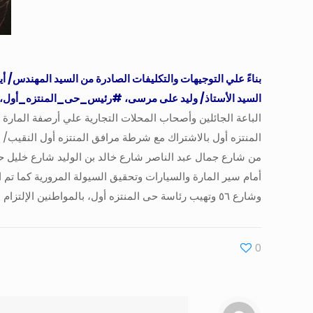
بناءً علي التوجيهات والتكليفات الصادرة من السيد المهندس/
السيد الأستاذ/ وليد على مرسى، #رئيس_حى_المنتزه_أول،
الباعة الجائلين وأصحاب المحلات التجارية علي أرصفة المارة
من شارع جمال عبد الناصر شارع خالد بن الوليد شارع خليل ح
وشارع ٥٦ وتهيب رئاسة حى المنتزه أول، بالمواطنين الإلتزام بالقوانين المنظمة للاشغالات والتقنين مع التأكيد على استمرار عمل الأحياء بكافة إمكانياتها في خدمة المواطن
0