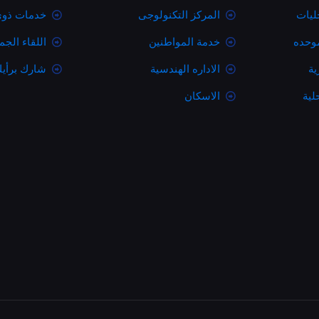
ليات
المركز التكنولوجى
خدمات ذوى
موحده
خدمة المواطنين
اللقاء الج
ية
الاداره الهندسية
شارك برأي
لية
الاسكان