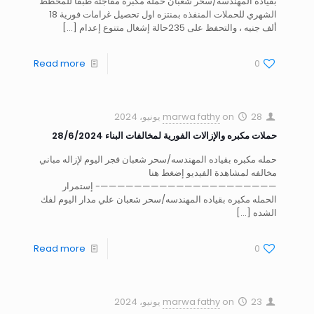
بقياده المهندسه/سحر شعبان حملة مكبرة مفاجئة طبقا للمخطط
الشهري للحملات المنفذه بمنتزه اول تحصيل غرامات فورية 18
ألف جنيه ، والتحفظ على 235حالة إشغال متنوع إعدام
[…]
Read more
0
28 يونيو، 2024
on
marwa fathy
حملات مكبره والإزالات الفورية لمخالفات البناء 28/6/2024
حمله مكبره بقياده المهندسه/سحر شعبان فجر اليوم لإزاله مباني
مخالفه لمشاهدة الفيديو إضغط هنا
—————————————————————- إستمرار
الحمله مكبره بقياده المهندسه/سحر شعبان علي مدار اليوم لفك
الشده
[…]
Read more
0
23 يونيو، 2024
on
marwa fathy