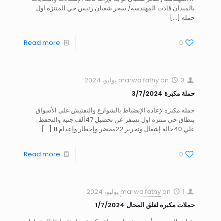
بالميدان قادت المهندسه/ سحر شعبان رئيس حي المنتزه اول
حمله
[…]
Read more
0
3 يوليو، 2024
on
marwa fathy
حملة مكبرة 3/7/2024
حمله مكبره لإعاده الإنضباط بالشوارع والتفتيش علي الأسواق
بنطاق حي منتزه اول تسفر عن تحصيل 47ألف جنيه والتحفظ
علي 40حاله إشغال وتحرير 22مخضر وإخطار وإعدام 11
[…]
Read more
0
1 يوليو، 2024
on
marwa fathy
حملات مكبره لغلق المحال 1/7/2024