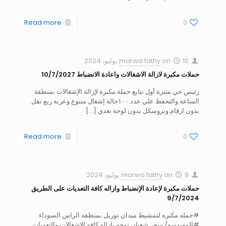
Read more
0
10 يوليو، 2024
on
marwa fathy
حملات مكبرة لازالة الاشغالات واعادة الانضباط 10/7/2027
رئيس حي منتزة أول تتابع حملة مكبرة لإزالة الإشغالات بمنطقة
الساعة والتحفظ علي عدد ١٠٠حالة إشغال متنوع وعربة ربع نقل
بدون ارقام وتروسكل بدون لوحة تعدي
[…]
Read more
0
9 يوليو، 2024
on
marwa fathy
حملات مكبرة لإعادة الإنضباط وازاله كافة التعديات على الطريق
9/7/2024
#حمله مكبره لتمشيط ميدان توريل بمنطقه الراس السوداء
#المهندسه/ سحر شعبان توجه بإزاله كافه الإشغالات والتعديات