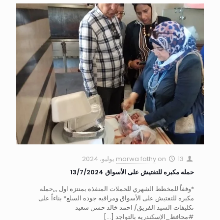
13 يوليو، 2024
on
marwa fathy
حمله مكبره للتفتيش على الأسواق 13/7/2024
*وفقاً للمخطط الشهري للحملات المنفذه بمنتزه اول ,,,حمله
مكبره للتفتيش على الأسواق ومراقبه جوده السلع* بناءاً على
تكليفات السيد الفريق/ احمد خالد حسن سعيد
#محافظ_الإسكندريه بالتواجد
[…]