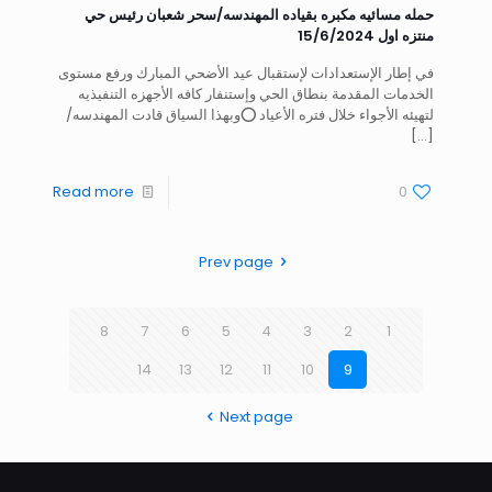
حمله مسائيه مكبره بقياده المهندسه/سحر شعبان رئيس حي
منتزه اول 15/6/2024
في إطار الإستعدادات لإستقبال عيد الأضحي المبارك ورفع مستوى
الخدمات المقدمة بنطاق الحي وإستنفار كافه الأجهزه التنفيذيه
لتهيئه الأجواء خلال فتره الأعياد ⭕وبهذا السياق قادت المهندسه/
[…]
Read more
0
Prev page
8
7
6
5
4
3
2
1
14
13
12
11
10
9
Next page