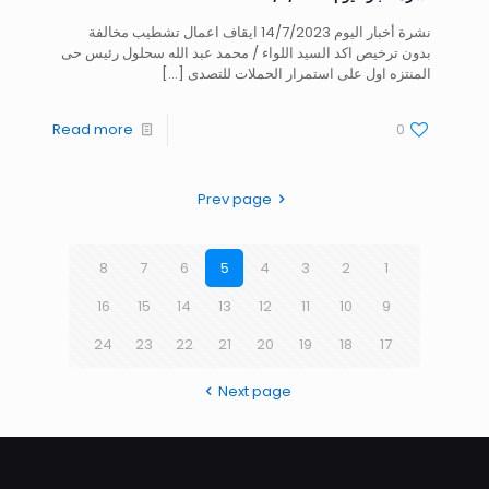
نشرة أخبار اليوم 14/7/2023 ايقاف اعمال تشطيب مخالفة
بدون ترخيص اكد السيد اللواء / محمد عبد الله سحلول رئيس حى
المنتزه اول على استمرار الحملات للتصدى
[…]
Read more
0
Prev page
8
7
6
5
4
3
2
1
16
15
14
13
12
11
10
9
24
23
22
21
20
19
18
17
Next page