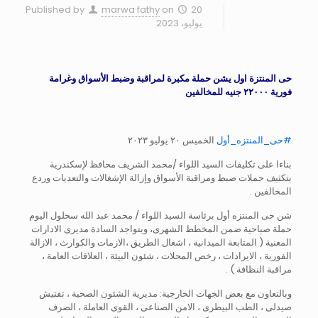
Published by
marwa fathy
on
20
يوليو، 2023
حى المنتزة اول يشن حملة مكبرة لمراقبة وضبط الأسواق وغرامة
فورية ٢٢٠٠٠ جنيه للمخالفين
#حى_المنتزه_أول
الخميس ٢٠ يوليو ٢٠٢٣
بناءا على تكليفات السيد اللواء /محمد الشريف محافظ لإسكندرية
بتكثيف حملات ضبط ومراقبة الأسواق وإزالة الإشغالات والتعديات وردع
المخالفين .
شن حى المنتزه أول برئاسة السيد اللواء / محمد عبد الله سحلول اليوم
حملة صباحية ضمن المخطط الشهرى، وبتواجد السادة مديرى الادارات
المعنية ( المتابعة الميدانية ، اشغال الطريق ،الازمات والكوارث ، الازالة
الفورية ، الايرادات ، رخص المحلات ، شئون البيئة ، العلاقات العامة ،
مراقبة النظافة ) .
وبالتعاون مع بعض الجهات الخارجية: مديرية الشئون الصحية ، تفتيش
صيدلى ، الطب البيطرى ، الامن الصناعى ، القوى العاملة ، الصرف