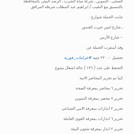
الصحى ، التموين ، شركة مياة الشرب ، الرصد البيئى بالمحافظة
بالتنسيق مع النقيب / ابراهيم عبد المطلب شرطة المرافق .
جابت الحملة شوارع :
ـ شارع امين خيرت الغندور
– شارع الأرمن
وقد أسفرت الحملة عن :
تحصيل ٢٢٠٠٠ جنيه
#غرامات_فورية
التحفظ على عدد ( ١٣٦ ) حالة اشغال متنوع
كما تم تحرير المحاضر الاتية :
تحرير ٦ محاضر بمعرفة الصحة
تحرير ٧ محضر بمعرفة التموين
تحرير ٢ انذارات بمعرفة الامن الصناعى
تحرير ٦ انذارات بمعرفة القوى العاملة
تحرير ٢ انذار بمعرفة شئون البيئة