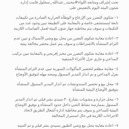
تحت إشراف ومتابعه اللواء#محمد_عبدالله_سحلول قامت إداره
شئون البيئه اليوم بالتفتيش على:
١- شكوى التضرر من الإزعاج و الوطأة الحرارية الصادرة من تكييفات
تابعة لمستشفى خاصة و بالمعاينة على الطبيعة تبين وجود عدد من
التكيفات و سوف يتم مخاطبة جهاز شؤن البيئة لعمل القياسات اللازمة
٢- اعادة معاينة شكوى التضرر من محل بيع وشي الأسماك و تبين عدم
التزام المنشأة بالاشتراطات و سوف يتم عمل محضر مخالفة بيئية
٣- اعادة معاينة شكوى التضرر من مخبز إفرنجي و بالمعاينة تبين تركيب
المداخن و جاري عزل الأجزاء المتبقية
٤- معاينة مطعم لتحضير المأكولات السورية تبين عدم التزام المنشأة
بعزل المداخن و تم انذار المدير المسؤل ومنحه مهله لتوفيق الأوضاع
٥- محل بيع و تحضير السندوتشات تم انذار المدير المسؤل المنشأة
بتوفيق الأوضاع البيئية للمنشأة
٦- محل جزارة و مشويات بشارع ٣٠ سيدي بشر قبلي تم انذار المدير
المسؤل بممارسة نشاط الشي داخل حدود المنشأة و توفيق الاوضاع
البيئية للمداخن و سوف يتم مخاطبة ادارة أشغال الطريق لاتخاذ
الاجراءات اللازمة في حال استمرار المخالفة
٧- اعادة معاينة محل بيع وشي الطيور بسيدي بشر قبلي و تم التنبيه