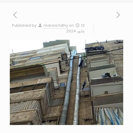
Published by
marwa fathy
on
13
مايو، 2024