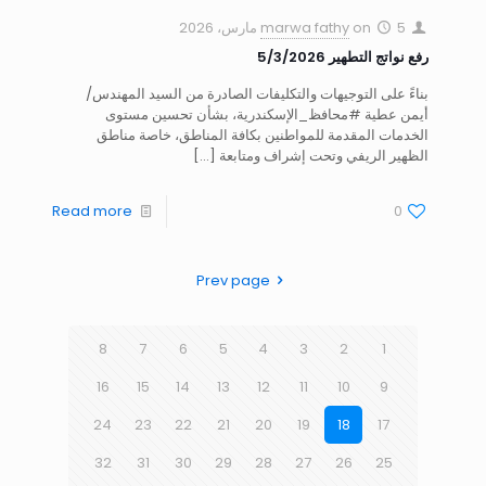
5 مارس، 2026
on
marwa fathy
رفع نواتج التطهير 5/3/2026
بناءً على التوجيهات والتكليفات الصادرة من السيد المهندس/
أيمن عطية #محافظ_الإسكندرية، بشأن تحسين مستوى
الخدمات المقدمة للمواطنين بكافة المناطق، خاصة مناطق
الظهير الريفي وتحت إشراف ومتابعة
[…]
Read more
0
Prev page
8
7
6
5
4
3
2
1
16
15
14
13
12
11
10
9
24
23
22
21
20
19
18
17
32
31
30
29
28
27
26
25