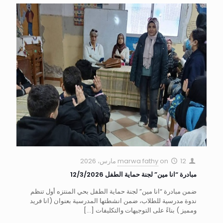
12 مارس، 2026
on
marwa fathy
مبادرة “انا مين” لجنة حماية الطفل 12/3/2026
ضمن مبادرة “انا مين” لجنة حماية الطفل بحي المنتزه أول تنظم
ندوة مدرسية للطلاب، ضمن انشطتها المدرسية بعنوان (انا فريد
ومميز ) بناءً على التوجيهات والتكليفات
[…]