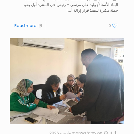
البناء الأستاذ/ وليد علي مرسي – رئيس حي المنتزه أول يقود
حملة مكبرة لتنفيذ قرار إزالة
[…]
Read more
0
11 مارس، 2026
on
marwa fathy