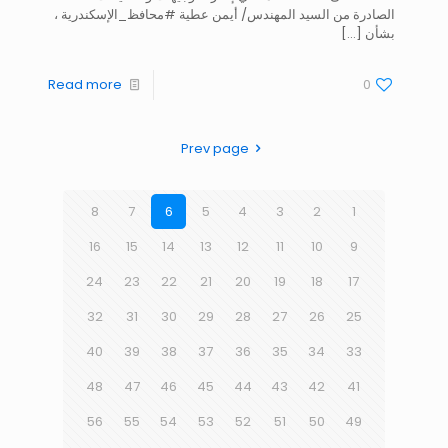
الصادرة من السيد المهندس/ أيمن عطية #محافظ_الإسكندرية ،
بشأن
[…]
Read more
0
Prev page
8
7
6
5
4
3
2
1
16
15
14
13
12
11
10
9
24
23
22
21
20
19
18
17
32
31
30
29
28
27
26
25
40
39
38
37
36
35
34
33
48
47
46
45
44
43
42
41
56
55
54
53
52
51
50
49