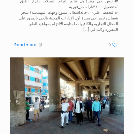
#رئيس_حي_منتزةأول_تتابع_التزام_المحلات_بقرار_الغلق
#تحصيل٣٦٠٠٠غرامات_فورية
#التحفظ_علي١٠٠حالةاشغال_متنوع وجهت المهندسة/ سحر
شعبان رئيس حي منتزة أول الإدارات المعنية بالحي بالمرور على
المحال التجارية والكافيهات لمتابعة الالتزام بمواعيد الغلق
المقررة وذلك في
[…]
Read more
0