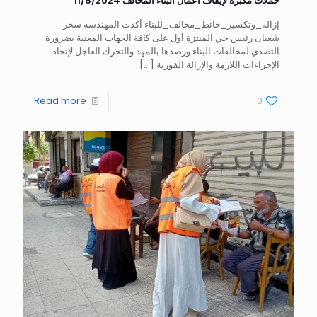
حملات مكبرة لإيقاف أعمال البناء المخالف 11/8/2024
إزالة_وتكسير_حائط_مخالف_للبناء أكدت المهندسة سحر
شعبان رئيس حي المنتزة أول على كافة الجهات المعنية بضرورة
التصدي لمخالفات البناء ورصدها بالمهد والتحرك العاجل لإتخاذ
الإجراءات اللازمة والإزالة الفورية
[…]
Read more
0