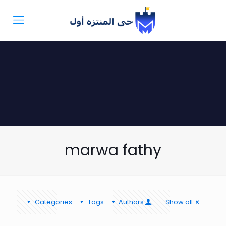
marwa fathy
Categories
Tags
Authors
Show all