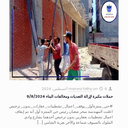
9 أغسطس، 2024
on
marwa fathy
حملات مكبرة لإزالة التعديات ومخالفات البناء 9/8/2024
#حي_منتزةأول_يوقف_اعمال_تشطيبات_عقارات_بدون_ترخيص
اعلنت المهندسة سحر شعبان رئيس حي المنتزة أول أنه تم إيقاف
اعمال تشطيبات بعقارين بدون ترخيص أحدهما بشارع وادي
الملوك بالسيوف شماعة والآخر بعزبة الشامي
[…]