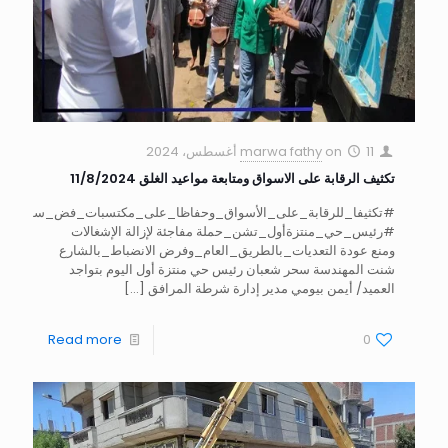
11 أغسطس، 2024
on
marwa fathy
تكثيف الرقابة على الاسواق ومتابعة مواعيد الغلق 11/8/2024
#تكثيفا_للرقابة_على_الأسواق_وحفاظا_على_مكتسبات_فض_سوق_الق
#رئيس_حي_منتزةأول_تشن_حملة مفاجئة لإزالة الإشغالات
ومنع عودة التعديات_بالطريق_العام_وفرض الانضباط_بالشارع
شنت المهندسة سحر شعبان رئيس حي منتزة أول اليوم بتواجد
العميد/ أيمن بيومي مدير إدارة شرطة المرافق
[…]
Read more
0