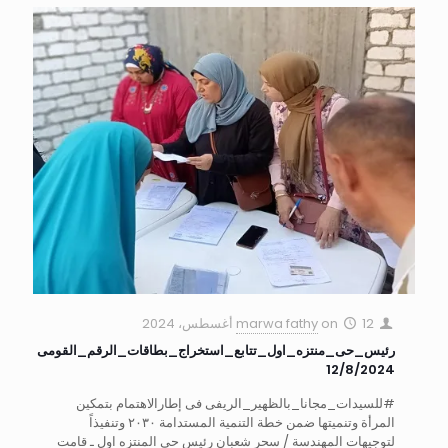
12 أغسطس، 2024
on
marwa fathy
رئيس_حى_منتزه_اول_تتابع_استخراج_بطاقات_الرقم_القومى
12/8/2024
#للسيدات_مجانا_بالظهير_الريفى فى إطارالاهتمام بتمكين
المرأة وتنميتها ضمن خطة التنمية المستدامة ٢٠٣٠ وتنفيذاً
لتوجيهات المهندسة / سحر شعبان رئيس حى المنتزه اول ـ قامت