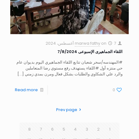
7 أغسطس، 2024
on
marwa fathy
اللقاء الجماهيرى الإسبوعى 7/8/2024
#المهندسه/سحر شعبان تتابع اللقاء الجماهيري اليوم بديوان عام
حي منتزه أول #اللقاء يستهدف رفع مستوي رضا المتعاملين
والرد علي الشكاوي والطلبات بشكل فعال ومرن بمدي زمني
[…]
Read more
0
Prev page
8
7
6
5
4
3
2
1