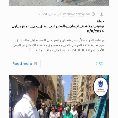
11 أغسطس، 2024
on
marwa fathy
حملة
توعية_لمكافحة_الإدمان_والمخدرات_بنطاق_حى_المنتزه_اول
11/8/2024
برعاية المهندسة/ سحر شعبان رئيس حى المنتزه اول وبالتنسيق
بين وحدة تكافؤ الفرص بالحى مع صندوق مكافحة الإدمان تم اليوم
الأحد الموافق 11-8-2024 استكمال حملة التوعية
[…]
Read more
0