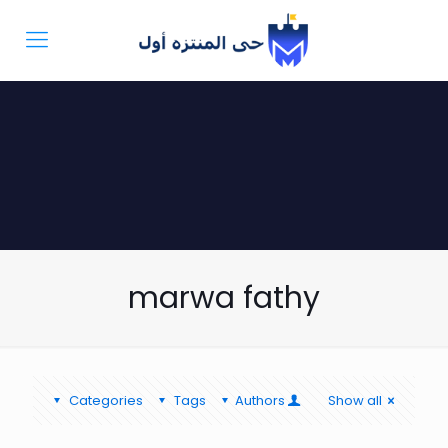
marwa fathy
Categories
Tags
Authors
Show all