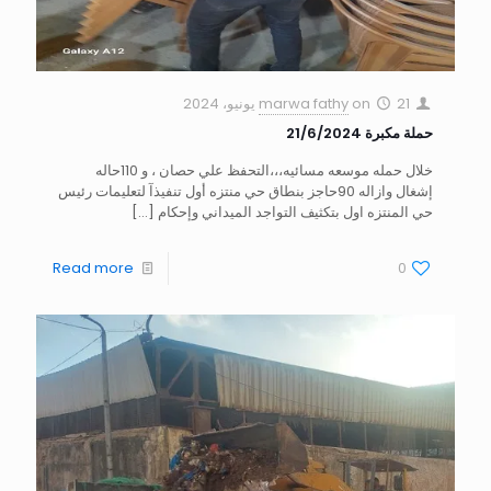
21 يونيو، 2024
on
marwa fathy
حملة مكبرة 21/6/2024
خلال حمله موسعه مسائيه،،،التحفظ علي حصان ، و 110حاله
إشغال وازاله 90حاجز بنطاق حي منتزه أول تنفيذآ لتعليمات رئيس
حي المنتزه اول بتكثيف التواجد الميداني وإحكام
[…]
Read more
0