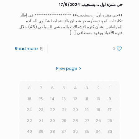
حي منتزه اول ،،،يستجيب 17/6/2024
♦️♦️حي منتزه اول ،،،يستجيب♦️♦️ ******************** في إطار
تكليفات المهندسه/ سحر شعبان بالإستجابه لشكاوي الساده
المواطنين بشأن كثره الإشغالات بالممشي السياحي (45) خلال
فتره الأعياد ووفود مصطافي
[…]
Read more
0
Prev page
8
7
6
5
4
3
2
1
16
15
14
13
12
11
10
9
24
23
22
21
20
19
18
17
32
31
30
29
28
27
26
25
40
39
38
37
36
35
34
33