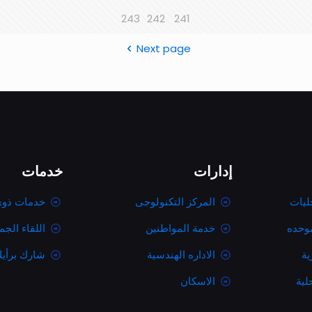
243
242
241
Next page
إدارات
خدمات
ليات
المركز التكنولوجى
خدمات ذوى
موحده
خدمة المواطنين
اللقاء الج
ية
الاداره الهندسية
شارك برأي
لية
الاسكان