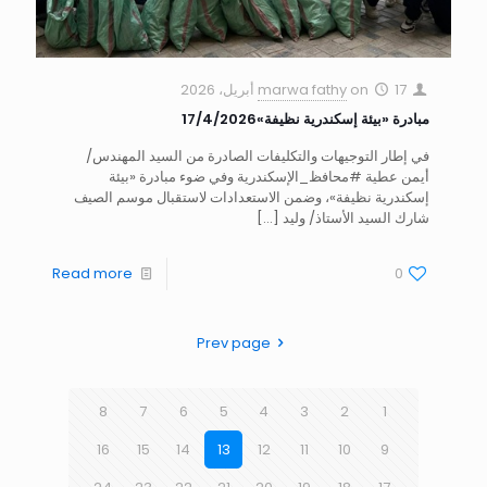
17 أبريل، 2026
on
marwa fathy
مبادرة «بيئة إسكندرية نظيفة»17/4/2026
في إطار التوجيهات والتكليفات الصادرة من السيد المهندس/
أيمن عطية #محافظ_الإسكندرية وفي ضوء مبادرة «بيئة
إسكندرية نظيفة»، وضمن الاستعدادات لاستقبال موسم الصيف
شارك السيد الأستاذ/ وليد
[…]
Read more
0
Prev page
8
7
6
5
4
3
2
1
16
15
14
13
12
11
10
9