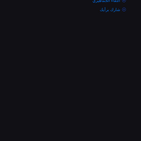
اللقاء الجماهيري
شارك برأيك