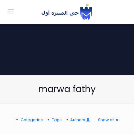
marwa fathy
Categories
Tags
Authors
Show all