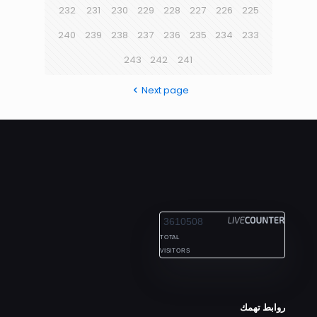
232
231
230
229
228
227
226
225
240
239
238
237
236
235
234
233
243
242
241
Next page
ALEXANDRIA
3610508
TOTAL
VISITORS
روابط تهمك