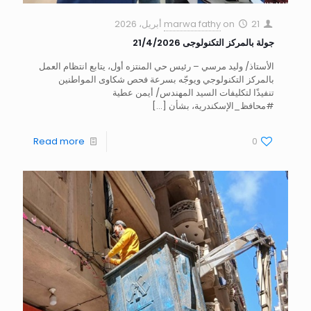
21 أبريل، 2026
on
marwa fathy
جولة بالمركز التكنولوجى 21/4/2026
الأستاذ/ وليد مرسي – رئيس حي المنتزه أول، يتابع انتظام العمل
بالمركز التكنولوجي ويوجّه بسرعة فحص شكاوى المواطنين
تنفيذًا لتكليفات السيد المهندس/ أيمن عطية
#محافظ_الإسكندرية، بشأن
[…]
Read more
0