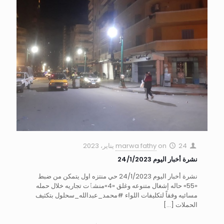
24 يناير، 2023
on
marwa fathy
نشرة أخبار اليوم 24/1/2023
نشرة أخبار اليوم 24/1/2023 حي منتزه اول يتمكن من ضبط
«55» حاله إشغال متنوعه وغلق «4»منشٱت تجاريه خلال حمله
مسائيه وفقاً لتكليفات اللواء #محمد_عبدالله_سحلول بتكثيف
الحملات
[…]