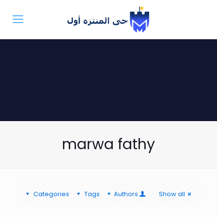
marwa fathy
Categories
Tags
Authors
Show all