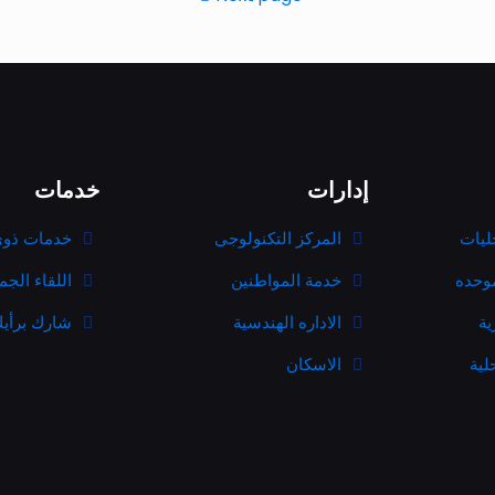
إدارات
خدمات
ليات
المركز التكنولوجى
خدمات ذوى
موحده
خدمة المواطنين
اللقاء الج
ية
الاداره الهندسية
شارك برأي
لية
الاسكان