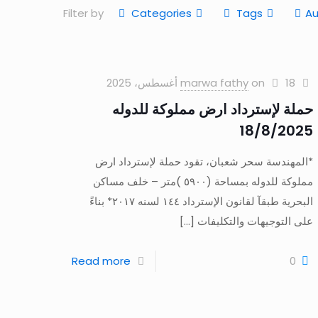
Filter by
Categories
Tags
Au
18 أغسطس، 2025
on
marwa fathy
حملة لإسترداد ارض مملوكة للدوله
18/8/2025
*المهندسة سحر شعبان، تقود حملة لإسترداد ارض
مملوكة للدوله بمساحة (٥٩٠٠ )متر – خلف مساكن
البحرية طبقآ لقانون الإسترداد ١٤٤ لسنه ٢٠١٧* بناءً
على التوجيهات والتكليفات
[…]
Read more
0