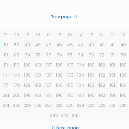
Prev page
21
20
19
18
17
16
15
14
13
12
11
10
51
50
49
48
47
46
45
44
43
42
41
40
81
80
79
78
77
76
75
74
73
72
71
70
111
110
109
108
107
106
105
104
103
102
101
100
141
140
139
138
137
136
135
134
133
132
131
130
171
170
169
168
167
166
165
164
163
162
161
160
201
200
199
198
197
196
195
194
193
192
191
190
231
230
229
228
227
226
225
224
223
222
221
220
243
242
241
Next page