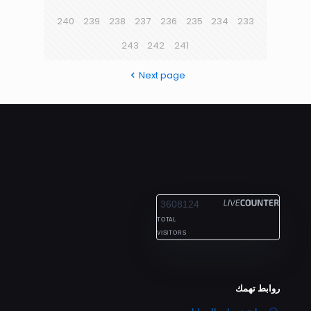
240
239
238
237
236
235
234
233
243
242
241
Next page
ALEXANDRIA
3608124
TOTAL
VISITORS
روابط تهمك