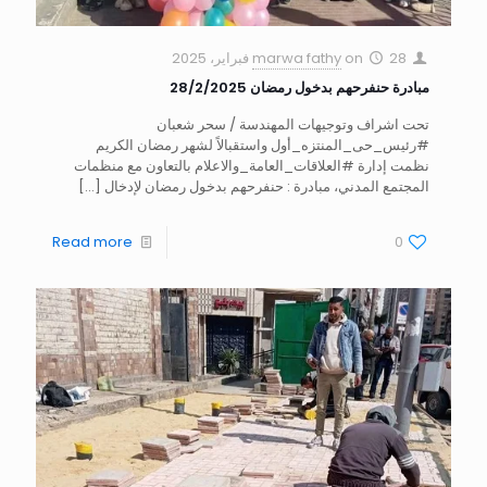
28 فبراير، 2025
on
marwa fathy
مبادرة حنفرحهم بدخول رمضان 28/2/2025
تحت اشراف وتوجيهات المهندسة / سحر شعبان
#رئيس_حى_المنتزه_أول واستقبالاً لشهر رمضان الكريم
نظمت إدارة #العلاقات_العامة_والاعلام بالتعاون مع منظمات
المجتمع المدني، مبادرة : حنفرحهم بدخول رمضان لإدخال
[…]
Read more
0