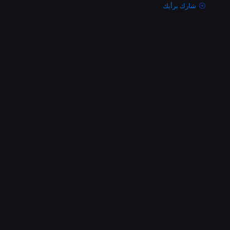
شارك برأيك