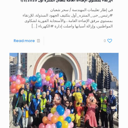
الإرتقاء بمستوي الإضاءة العامة بنطاق المنتزه أول 1/3/2025
في إطار تعليمات المهندسة / سحر شعبان
#رئيس_حى_المنتزه_أول بتكثيف الجهود المبذولة، للإرتقاء
بمستوي مرفق الإضاءة العامة ، والأستجابة الفورية لشكاوى
المواطنين، وإزالة أسبابها واصلت إدارة #الكهرباء
[…]
Read more
0