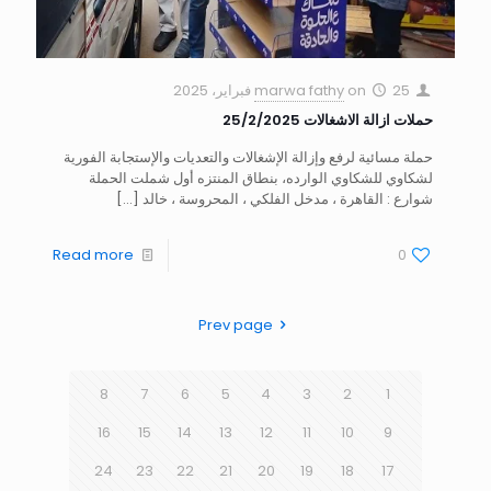
25 فبراير، 2025
on
marwa fathy
حملات ازالة الاشغالات 25/2/2025
حملة مسائية لرفع وإزالة الإشغالات والتعديات والإستجابة الفورية
لشكاوي للشكاوي الوارده، بنطاق المنتزه أول شملت الحملة
شوارع : القاهرة ، مدخل الفلكي ، المحروسة ، خالد
[…]
Read more
0
Prev page
8
7
6
5
4
3
2
1
16
15
14
13
12
11
10
9
24
23
22
21
20
19
18
17