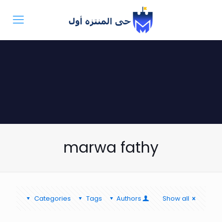
marwa fathy
Categories
Tags
Authors
Show all